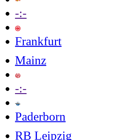
-:-
Frankfurt
Mainz
-:-
Paderborn
RB Leipzig