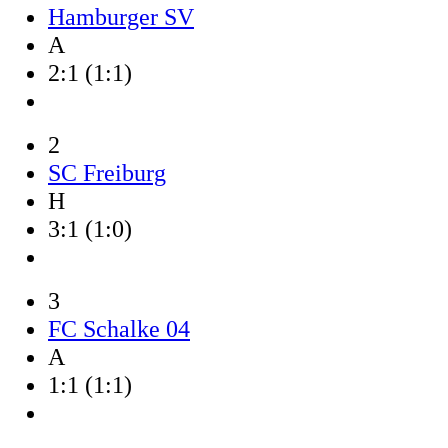
Hamburger SV
A
2:1 (1:1)
2
SC Freiburg
H
3:1 (1:0)
3
FC Schalke 04
A
1:1 (1:1)