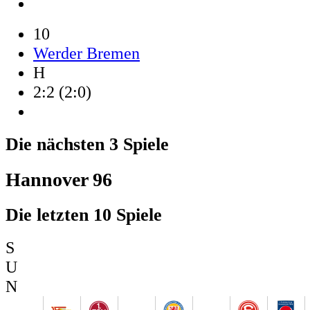
10
Werder Bremen
H
2:2 (2:0)
Die nächsten 3 Spiele
Hannover 96
Die letzten 10 Spiele
S
U
N