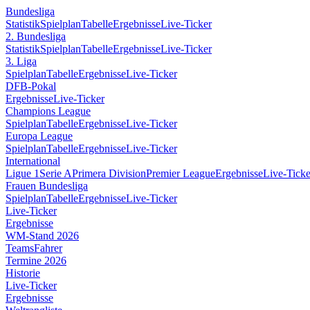
Bundesliga
Statistik
Spielplan
Tabelle
Ergebnisse
Live-Ticker
2. Bundesliga
Statistik
Spielplan
Tabelle
Ergebnisse
Live-Ticker
3. Liga
Spielplan
Tabelle
Ergebnisse
Live-Ticker
DFB-Pokal
Ergebnisse
Live-Ticker
Champions League
Spielplan
Tabelle
Ergebnisse
Live-Ticker
Europa League
Spielplan
Tabelle
Ergebnisse
Live-Ticker
International
Ligue 1
Serie A
Primera Division
Premier League
Ergebnisse
Live-Ticke
Frauen Bundesliga
Spielplan
Tabelle
Ergebnisse
Live-Ticker
Live-Ticker
Ergebnisse
WM-Stand 2026
Teams
Fahrer
Termine 2026
Historie
Live-Ticker
Ergebnisse