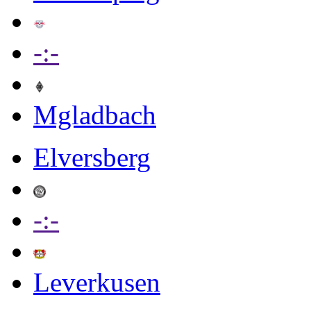
-:-
Mgladbach
Elversberg
-:-
Leverkusen