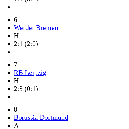
6
Werder Bremen
H
2:1 (2:0)
7
RB Leipzig
H
2:3 (0:1)
8
Borussia Dortmund
A