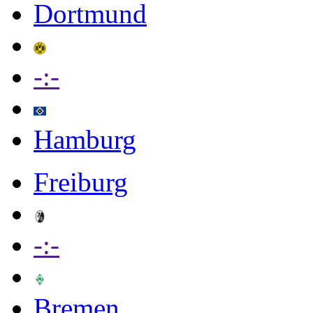
Dortmund
-:-
Hamburg
Freiburg
-:-
Bremen