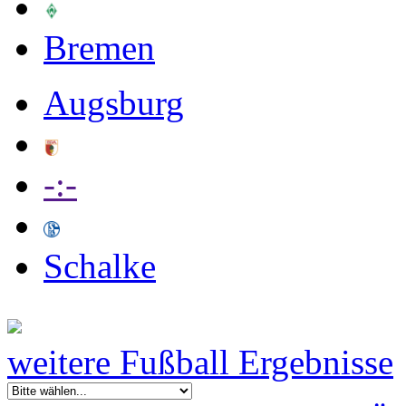
Bremen
Augsburg
-:-
Schalke
weitere Fußball Ergebnisse