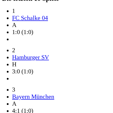
1
FC Schalke 04
A
1:0 (1:0)
2
Hamburger SV
H
3:0 (1:0)
3
Bayern München
A
4:1 (1:0)