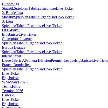
Bundesliga
Statistik
Spielplan
Tabelle
Ergebnisse
Live-Ticker
2. Bundesliga
Statistik
Spielplan
Tabelle
Ergebnisse
Live-Ticker
3. Liga
Spielplan
Tabelle
Ergebnisse
Live-Ticker
DFB-Pokal
Ergebnisse
Live-Ticker
Champions League
Spielplan
Tabelle
Ergebnisse
Live-Ticker
Europa League
Spielplan
Tabelle
Ergebnisse
Live-Ticker
International
Ligue 1
Serie A
Primera Division
Premier League
Ergebnisse
Live-Ticke
Frauen Bundesliga
Spielplan
Tabelle
Ergebnisse
Live-Ticker
Live-Ticker
Ergebnisse
WM-Stand 2026
Teams
Fahrer
Termine 2026
Historie
Live-Ticker
Ergebnisse