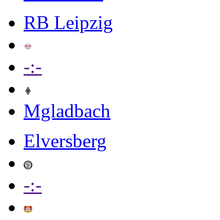
RB Leipzig
-:-
Mgladbach
Elversberg
-:-