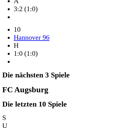
A
3:2 (1:0)
10
Hannover 96
H
1:0 (1:0)
Die nächsten 3 Spiele
FC Augsburg
Die letzten 10 Spiele
S
U