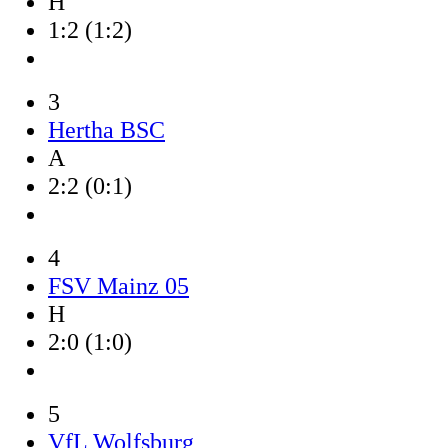
H
1:2 (1:2)
3
Hertha BSC
A
2:2 (0:1)
4
FSV Mainz 05
H
2:0 (1:0)
5
VfL Wolfsburg