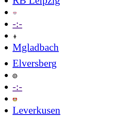
RB Leipzig
-:-
Mgladbach
Elversberg
-:-
Leverkusen