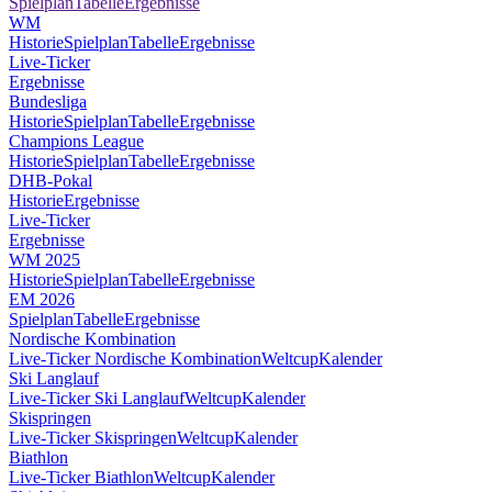
Spielplan
Tabelle
Ergebnisse
WM
Historie
Spielplan
Tabelle
Ergebnisse
Live-Ticker
Ergebnisse
Bundesliga
Historie
Spielplan
Tabelle
Ergebnisse
Champions League
Historie
Spielplan
Tabelle
Ergebnisse
DHB-Pokal
Historie
Ergebnisse
Live-Ticker
Ergebnisse
WM 2025
Historie
Spielplan
Tabelle
Ergebnisse
EM 2026
Spielplan
Tabelle
Ergebnisse
Nordische Kombination
Live-Ticker Nordische Kombination
Weltcup
Kalender
Ski Langlauf
Live-Ticker Ski Langlauf
Weltcup
Kalender
Skispringen
Live-Ticker Skispringen
Weltcup
Kalender
Biathlon
Live-Ticker Biathlon
Weltcup
Kalender