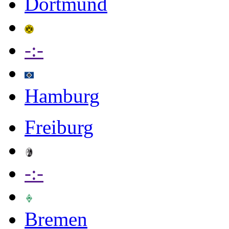
Dortmund
-:-
Hamburg
Freiburg
-:-
Bremen