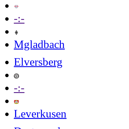
-:-
Mgladbach
Elversberg
-:-
Leverkusen