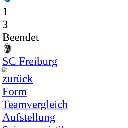
1
3
Beendet
SC Freiburg
Form
Teamvergleich
Aufstellung