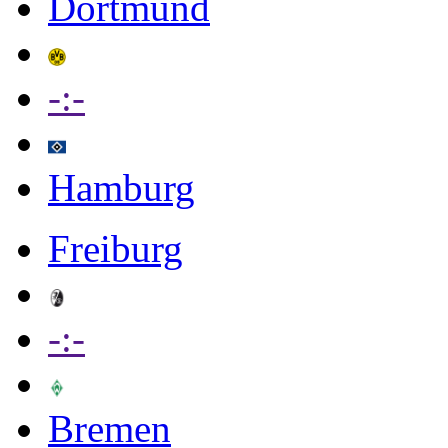
Dortmund
-:-
Hamburg
Freiburg
-:-
Bremen