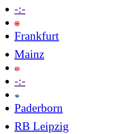
-:-
Frankfurt
Mainz
-:-
Paderborn
RB Leipzig