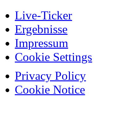
Live-Ticker
Ergebnisse
Impressum
Cookie Settings
Privacy Policy
Cookie Notice