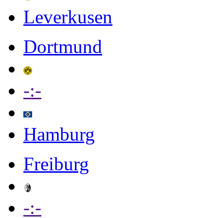
Leverkusen
Dortmund
-:-
Hamburg
Freiburg
-:-