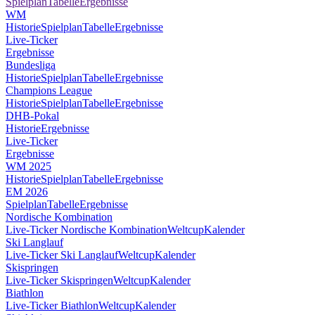
Spielplan
Tabelle
Ergebnisse
WM
Historie
Spielplan
Tabelle
Ergebnisse
Live-Ticker
Ergebnisse
Bundesliga
Historie
Spielplan
Tabelle
Ergebnisse
Champions League
Historie
Spielplan
Tabelle
Ergebnisse
DHB-Pokal
Historie
Ergebnisse
Live-Ticker
Ergebnisse
WM 2025
Historie
Spielplan
Tabelle
Ergebnisse
EM 2026
Spielplan
Tabelle
Ergebnisse
Nordische Kombination
Live-Ticker Nordische Kombination
Weltcup
Kalender
Ski Langlauf
Live-Ticker Ski Langlauf
Weltcup
Kalender
Skispringen
Live-Ticker Skispringen
Weltcup
Kalender
Biathlon
Live-Ticker Biathlon
Weltcup
Kalender