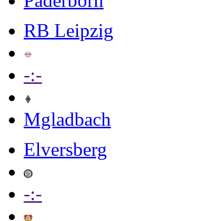
Paderborn
RB Leipzig
-:-
Mgladbach
Elversberg
-:-