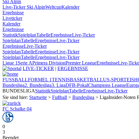
Ski Alpin
Live-Ticker Ski Alpin
Weltcup
Kalender
Ergebnisse
Liveticker
Kalender
Ergebnisse
Statistik
Spielplan
Tabelle
Ergebnisse
Live-Ticker
Spielplan
Tabelle
Ergebnisse
Live-Ticker
Ergebnisse
Live-Ticker
Spielplan
Tabelle
Ergebnisse
Live-Ticker
Spielplan
Tabelle
Ergebnisse
Live-Ticker
Ligue 1
Serie A
Primera Division
Premier League
Ergebnisse
Live-Ticke
LIVE-TICKER
|
ERGEBNISSE
FUSSBALL
FORMEL 1
TENNIS
BASKETBALL
US-SPORT
EIS
Bundesliga
2. Bundesliga
3. Liga
DFB-Pokal
Champions League
Europ
BUNDESLIGA
Statistik
Spielplan
Tabelle
Ergebnisse
Live-Ticker
Sie sind hier:
Startseite
>
Fußball
>
Bundesliga
> LigaInsider-Noten
FC Schalke 04
0
3
Beendet