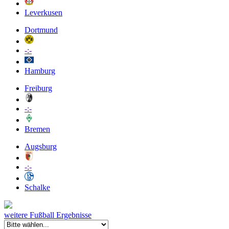
Leverkusen
Dortmund
-:-
Hamburg
Freiburg
-:-
Bremen
Augsburg
-:-
Schalke
weitere Fußball Ergebnisse