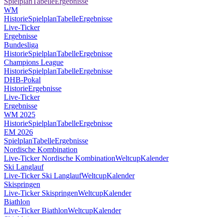
Spielplan
Tabelle
Ergebnisse
WM
Historie
Spielplan
Tabelle
Ergebnisse
Live-Ticker
Ergebnisse
Bundesliga
Historie
Spielplan
Tabelle
Ergebnisse
Champions League
Historie
Spielplan
Tabelle
Ergebnisse
DHB-Pokal
Historie
Ergebnisse
Live-Ticker
Ergebnisse
WM 2025
Historie
Spielplan
Tabelle
Ergebnisse
EM 2026
Spielplan
Tabelle
Ergebnisse
Nordische Kombination
Live-Ticker Nordische Kombination
Weltcup
Kalender
Ski Langlauf
Live-Ticker Ski Langlauf
Weltcup
Kalender
Skispringen
Live-Ticker Skispringen
Weltcup
Kalender
Biathlon
Live-Ticker Biathlon
Weltcup
Kalender