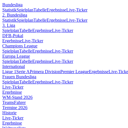
Bundesliga
Statistik
Spielplan
Tabelle
Ergebnisse
Live-Ticker
2. Bundesliga
Statistik
Spielplan
Tabelle
Ergebnisse
Live-Ticker
3. Liga
Spielplan
Tabelle
Ergebnisse
Live-Ticker
DFB-Pokal
Ergebnisse
Live-Ticker
Champions League
Spielplan
Tabelle
Ergebnisse
Live-Ticker
Europa League
Spielplan
Tabelle
Ergebnisse
Live-Ticker
International
Ligue 1
Serie A
Primera Division
Premier League
Ergebnisse
Live-Ticke
Frauen Bundesliga
Spielplan
Tabelle
Ergebnisse
Live-Ticker
Live-Ticker
Ergebnisse
WM-Stand 2026
Teams
Fahrer
Termine 2026
Historie
Live-Ticker
Ergebnisse