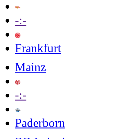
-:-
Frankfurt
Mainz
-:-
Paderborn