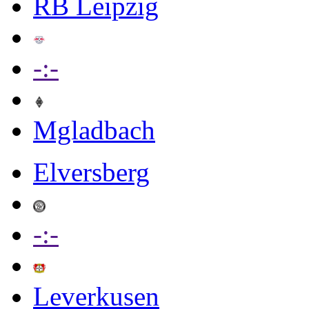
RB Leipzig
-:-
Mgladbach
Elversberg
-:-
Leverkusen