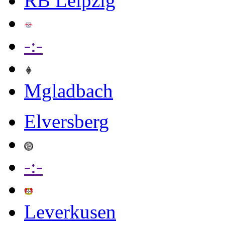
RB Leipzig
-:-
Mgladbach
Elversberg
-:-
Leverkusen