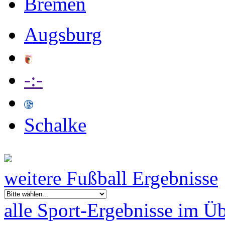
Bremen
Augsburg
-:-
Schalke
weitere Fußball Ergebnisse
alle Sport-Ergebnisse im Üb