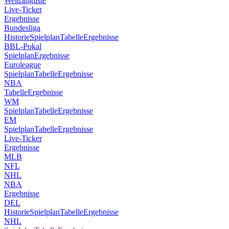
Weltrangliste
Live-Ticker
Ergebnisse
Bundesliga
Historie
Spielplan
Tabelle
Ergebnisse
BBL-Pokal
Spielplan
Ergebnisse
Euroleague
Spielplan
Tabelle
Ergebnisse
NBA
Tabelle
Ergebnisse
WM
Spielplan
Tabelle
Ergebnisse
EM
Spielplan
Tabelle
Ergebnisse
Live-Ticker
Ergebnisse
MLB
NFL
NHL
NBA
Ergebnisse
DEL
Historie
Spielplan
Tabelle
Ergebnisse
NHL