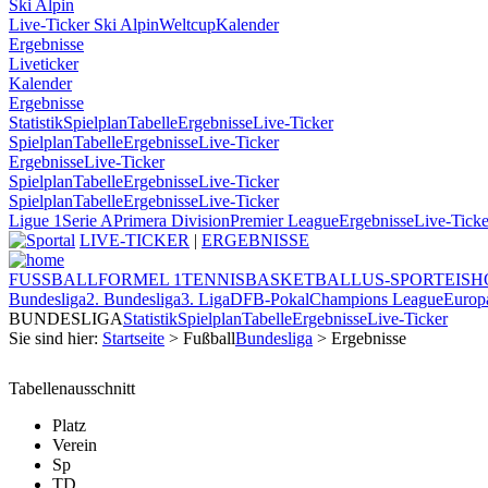
Ski Alpin
Live-Ticker Ski Alpin
Weltcup
Kalender
Ergebnisse
Liveticker
Kalender
Ergebnisse
Statistik
Spielplan
Tabelle
Ergebnisse
Live-Ticker
Spielplan
Tabelle
Ergebnisse
Live-Ticker
Ergebnisse
Live-Ticker
Spielplan
Tabelle
Ergebnisse
Live-Ticker
Spielplan
Tabelle
Ergebnisse
Live-Ticker
Ligue 1
Serie A
Primera Division
Premier League
Ergebnisse
Live-Ticke
LIVE-TICKER
|
ERGEBNISSE
FUSSBALL
FORMEL 1
TENNIS
BASKETBALL
US-SPORT
EIS
Bundesliga
2. Bundesliga
3. Liga
DFB-Pokal
Champions League
Europ
BUNDESLIGA
Statistik
Spielplan
Tabelle
Ergebnisse
Live-Ticker
Sie sind hier:
Startseite
> Fußball
Bundesliga
> Ergebnisse
Tabellenausschnitt
Platz
Verein
Sp
TD