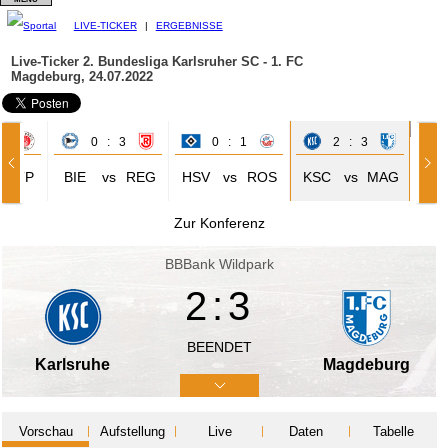
LIVE-TICKER
|
ERGEBNISSE
Live-Ticker 2. Bundesliga
Karlsruher SC - 1. FC
Magdeburg, 24.07.2022
2
0 : 3
0 : 1
2 : 3
STP
BIE
vs
REG
HSV
vs
ROS
KSC
vs
MAG
Zur Konferenz
BBBank Wildpark
2:3
BEENDET
Karlsruhe
Magdeburg
Vorschau
Aufstellung
Live
Daten
Tabelle