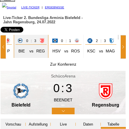
LIVE-TICKER
|
ERGEBNISSE
Live-Ticker 2. Bundesliga
Arminia Bielefeld -
Jahn Regensburg, 24.07.2022
2
0 : 3
0 : 1
2 : 3
STP
BIE
vs
REG
HSV
vs
ROS
KSC
vs
MAG
Zur Konferenz
SchücoArena
0:3
BEENDET
Bielefeld
Regensburg
Vorschau
Aufstellung
Live
Daten
Tabelle