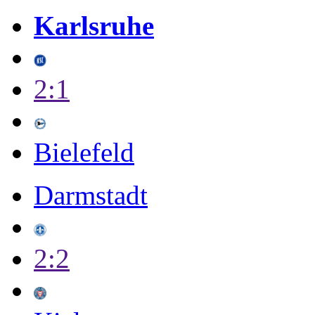
Karlsruhe
2:1
Bielefeld
Darmstadt
2:2