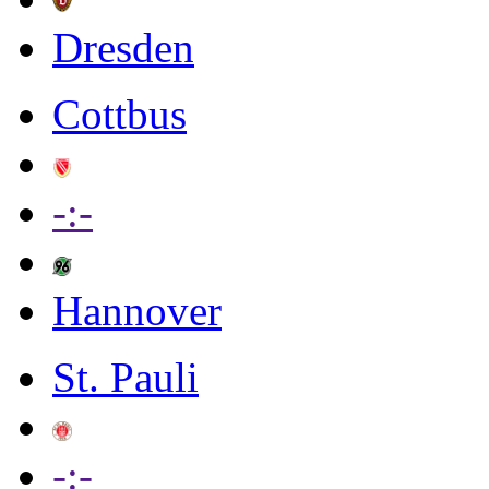
Dresden
Cottbus
-:-
Hannover
St. Pauli
-:-