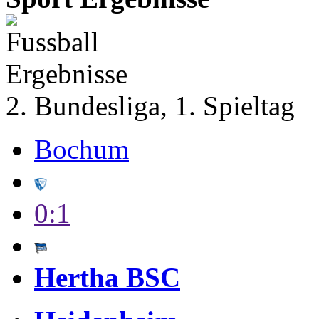
2. Bundesliga, 1. Spieltag
Bochum
0:1
Hertha BSC