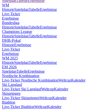
Spielplan
Tabelle
Ergebnisse
WM
Historie
Spielplan
Tabelle
Ergebnisse
Live-Ticker
Ergebnisse
Bundesliga
Historie
Spielplan
Tabelle
Ergebnisse
Champions League
Historie
Spielplan
Tabelle
Ergebnisse
DHB-Pokal
Historie
Ergebnisse
Live-Ticker
Ergebnisse
WM 2025
Historie
Spielplan
Tabelle
Ergebnisse
EM 2026
Spielplan
Tabelle
Ergebnisse
Nordische Kombination
Live-Ticker Nordische Kombination
Weltcup
Kalender
Ski Langlauf
Live-Ticker Ski Langlauf
Weltcup
Kalender
Skispringen
Live-Ticker Skispringen
Weltcup
Kalender
Biathlon
Live-Ticker Biathlon
Weltcup
Kalender