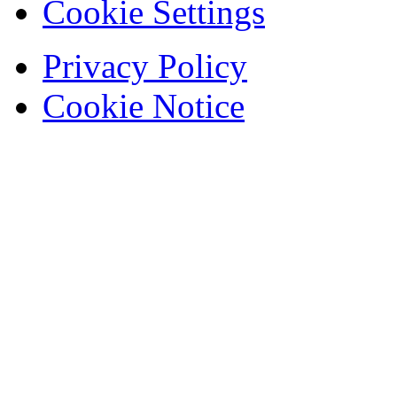
Cookie Settings
Privacy Policy
Cookie Notice