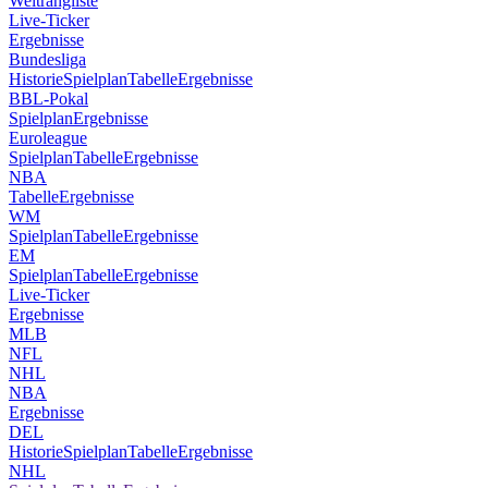
Weltrangliste
Live-Ticker
Ergebnisse
Bundesliga
Historie
Spielplan
Tabelle
Ergebnisse
BBL-Pokal
Spielplan
Ergebnisse
Euroleague
Spielplan
Tabelle
Ergebnisse
NBA
Tabelle
Ergebnisse
WM
Spielplan
Tabelle
Ergebnisse
EM
Spielplan
Tabelle
Ergebnisse
Live-Ticker
Ergebnisse
MLB
NFL
NHL
NBA
Ergebnisse
DEL
Historie
Spielplan
Tabelle
Ergebnisse
NHL