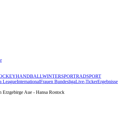
r
HOCKEY
HANDBALL
WINTERSPORT
RADSPORT
a League
International
Frauen Bundesliga
Live-Ticker
Ergebnisse
n Erzgebirge Aue - Hansa Rostock