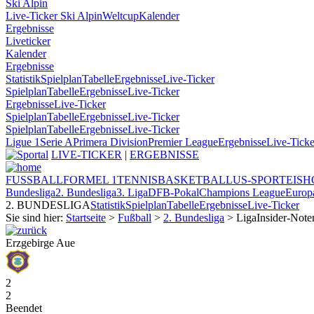
Ski Alpin
Live-Ticker Ski Alpin
Weltcup
Kalender
Ergebnisse
Liveticker
Kalender
Ergebnisse
Statistik
Spielplan
Tabelle
Ergebnisse
Live-Ticker
Spielplan
Tabelle
Ergebnisse
Live-Ticker
Ergebnisse
Live-Ticker
Spielplan
Tabelle
Ergebnisse
Live-Ticker
Spielplan
Tabelle
Ergebnisse
Live-Ticker
Ligue 1
Serie A
Primera Division
Premier League
Ergebnisse
Live-Ticke
LIVE-TICKER
|
ERGEBNISSE
FUSSBALL
FORMEL 1
TENNIS
BASKETBALL
US-SPORT
EIS
Bundesliga
2. Bundesliga
3. Liga
DFB-Pokal
Champions League
Europ
2. BUNDESLIGA
Statistik
Spielplan
Tabelle
Ergebnisse
Live-Ticker
Sie sind hier:
Startseite
>
Fußball
>
2. Bundesliga
> LigaInsider-Note
Erzgebirge Aue
2
2
Beendet