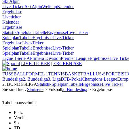
Ski Alpin
Live-Ticker Ski Alpin
Weltcup
Kalender
Ergebnisse
Liveticker
Kalender
Ergebnisse
Statistik
Spielplan
Tabelle
Ergebnisse
Live-Ticker
Spielplan
Tabelle
Ergebnisse
Live-Ticker
Ergebnisse
Live-Ticker
Spielplan
Tabelle
Ergebnisse
Live-Ticker
Spielplan
Tabelle
Ergebnisse
Live-Ticker
Ligue 1
Serie A
Primera Division
Premier League
Ergebnisse
Live-Ticke
LIVE-TICKER
|
ERGEBNISSE
FUSSBALL
FORMEL 1
TENNIS
BASKETBALL
US-SPORT
EIS
Bundesliga
2. Bundesliga
3. Liga
DFB-Pokal
Champions League
Europ
2. BUNDESLIGA
Statistik
Spielplan
Tabelle
Ergebnisse
Live-Ticker
Sie sind hier:
Startseite
> Fußball
2. Bundesliga
> Ergebnisse
Tabellenausschnitt
Platz
Verein
Sp
TD