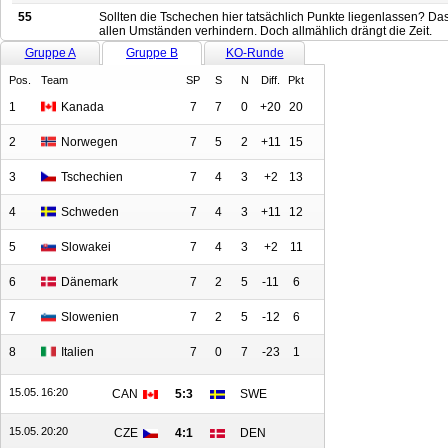
55
Sollten die Tschechen hier tatsächlich Punkte liegenlassen? Das
allen Umständen verhindern. Doch allmählich drängt die Zeit.
Gruppe A
Gruppe B
KO-Runde
54
Tomas Cibulka fährt rechts über die blaue Linie, schaut und spi
clever in den Lauf von Michal Kovarcik. Dieser lenkt das Spielge
Pos.
Team
SP
S
N
Diff.
Pkt
langen Stock ab. Lukas Horak kann gerade noch reagieren.
1
Kanada
7
7
0
+20
20
53
Dann lenkt Michal Kempny den Puck beinahe ins eigene Tor. Die
kurz unübersichtlich, weil zudem Robert Sabolic nachsetzt. Dan
Dominik Pavlat den Fanghandschuh drauf und friert die Scheibe 
2
Norwegen
7
5
2
+11
15
52
Kurz darauf kontert Slowenien. Anze Kuralt ist allein rechts in de
3
Tschechien
7
4
3
+2
13
unterwegs und knallt seinen Schlagschuss deutlich rechts am To
51
Galvas trifft den Pfosten! Durchschnaufen können die Tschechen 
4
Schweden
7
4
3
+11
12
müssen weiter ackern. Dann fährt Tomas Galvas von links zum T
Gestänge hell erklingen.
5
Slowakei
7
4
3
+2
11
50
In Sachen Effizienz machen die Slowenen dem Favoriten etwas 
Torschüsse haben sie für diese zwei Treffer gebraucht. Die T
6
Dänemark
7
2
5
-11
6
jetzt schon auf 31 Schüsse - bei gleichem Ertrag.
7
Slowenien
7
2
5
-12
6
49
Tor für Slowenien, 2:2 durch Anze Kuralt. Nach einem gewonnene
der Angriffszone bleiben die Slowenen zunächst hängen. Der S
Golicic wird abgeblockt. Doch der Puck springt in leicht nach rec
8
Italien
7
0
7
-23
1
Position zu Anze Kuralt. Dieser fackelt nicht lange und setzt sei
ins Tor.
15.05.
16:20
CAN
5:3
SWE
47
Soeben wird die offizielle Zuschauerzahl verkündet. In der BCF
Freiburg schauen sich 5.528 Eishockeyfans dieses Spiel an.
15.05.
20:20
CZE
4:1
DEN
46
Gerade nehmen die Tschechen das gegnerische Tor wieder mas