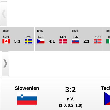
Ende
Ende
Ende
En
CAN
SWE
CZE
DEN
SVK
NOR
I
5:3
4:1
2:1
Ende
CZE
CAN
2:3
Slowenien
3:2
Tsc
n.V.
(1:0, 0:2, 1:0)