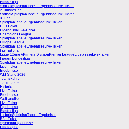
Bundesliga
Statistik
Spielplan
Tabelle
Ergebnisse
Live-Ticker
2. Bundesliga
Statistik
Spielplan
Tabelle
Ergebnisse
Live-Ticker
3. Liga
Spielplan
Tabelle
Ergebnisse
Live-Ticker
DFB-Pokal
Ergebnisse
Live-Ticker
Champions League
Spielplan
Tabelle
Ergebnisse
Live-Ticker
Europa League
Spielplan
Tabelle
Ergebnisse
Live-Ticker
International
Ligue 1
Serie A
Primera Division
Premier League
Ergebnisse
Live-Ticker
Frauen Bundesliga
Spielplan
Tabelle
Ergebnisse
Live-Ticker
Live-Ticker
Ergebnisse
WM-Stand 2026
Teams
Fahrer
Termine 2026
Historie
Live-Ticker
Ergebnisse
Weltrangliste
Live-Ticker
Ergebnisse
Bundesliga
Historie
Spielplan
Tabelle
Ergebnisse
BBL-Pokal
Spielplan
Ergebnisse
Euroleague