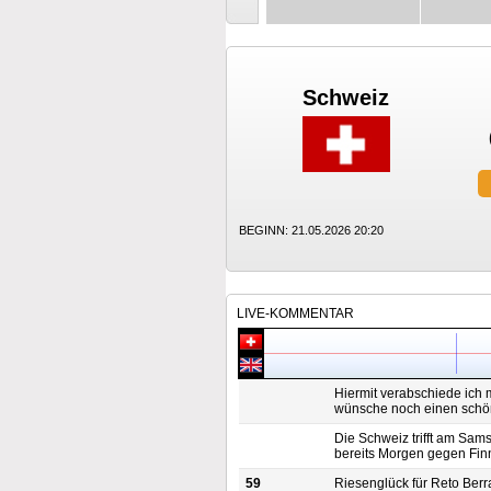
FIN
4:2
Schweiz
BEGINN: 21.05.2026 20:20
LIVE-KOMMENTAR
Hiermit verabschiede ich 
wünsche noch einen schö
Die Schweiz trifft am Sam
bereits Morgen gegen Fin
59
Riesenglück für Reto Berr