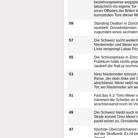
beziehungsweise wegspielen
tatsächlich ins eigene Tor
eines Offsides der Briten 
kuriosesten Tore dieser 
59
Standing Ovation in Zürich
lautstark. Grossbritannien
zugunsten eines sechsten 
57
Die Schweiz sucht weiter
Niederreiter und Meier so
Linie verspringt Lukas Fri
55
Die Schlussphase in Zürich
Publikum hätte nichts geg
zaubert die Nati ja nochma
53
Nino Niederreiter schnürt
Reise, der über links viel
abschliesst. Meier setzt n
Tor, wo Niederreiter am we
51
Fast das 4:1! Timo Meier 
hämmert die Scheibe an de
anschliessend noch im Vide
49
Die Schweiz bleibt auch i
Strafe kommt Timo Meier 
packt sicher zu. Grossbrita
47
Nächste Überzahlchance f
auf die Strafbank. Es ist 