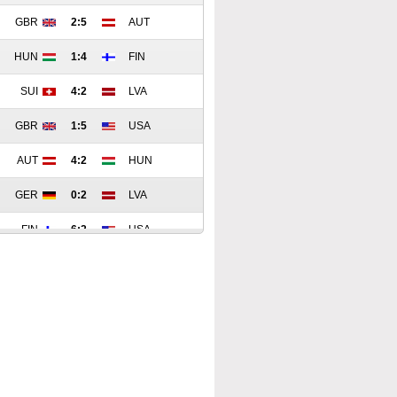
GBR
2:5
AUT
HUN
1:4
FIN
SUI
4:2
LVA
GBR
1:5
USA
AUT
4:2
HUN
GER
0:2
LVA
FIN
6:2
USA
GER
1:6
SUI
LVA
1:3
AUT
HUN
5:0
GBR
AUT
0:9
SUI