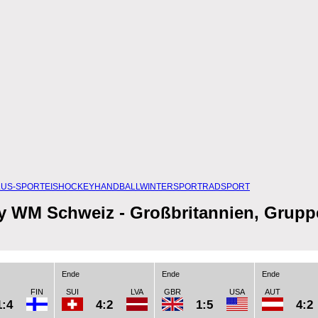
L
US-SPORT
EISHOCKEY
HANDBALL
WINTERSPORT
RADSPORT
ey WM
Schweiz - Großbritannien, Grupp
Ende
Ende
Ende
FIN
SUI
LVA
GBR
USA
AUT
1:4
4:2
1:5
4:2