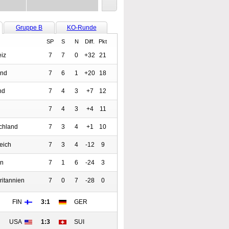
Gruppe B
KO-Runde
SP
S
N
Diff.
Pkt
iz
7
7
0
+32
21
and
7
6
1
+20
18
nd
7
4
3
+7
12
7
4
3
+4
11
chland
7
3
4
+1
10
eich
7
3
4
-12
9
rn
7
1
6
-24
3
ritannien
7
0
7
-28
0
FIN
3:1
GER
USA
1:3
SUI