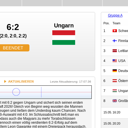
Gruppe A
Pos.
Team
6:2
Ungarn
1
Schwe
(2:0, 2:0, 2:2)
2
Finnl
BEENDET
3
Lettla
4
USA
5
Deuts
6
Österr
Letzte Aktualisierung:
17:07:36
7
Unga
8
Großb
t mit 6:2 gegen Ungarn und sichert sich seinen ersten
haft 2026! Gleich von Beginn weg wussten die Mannen
rzeugen und ließen dem Underdog kaum Chancen. Nach
15.05.
16:20
EB-Auswahl mit 4:0. Im Schlussabschnitt ließ man es
odass auch die Magyars zu mehr Torabschlüssen
nnoch einen völlig verdienten 6:2-Erfolg auf dem
15.05.
20:20
allem Leon Gawanke mit einem Dreierpack herausstach.