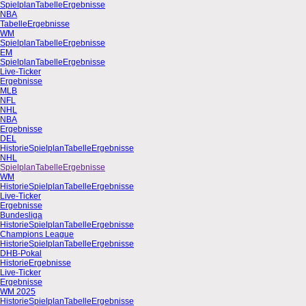
Spielplan
Tabelle
Ergebnisse
NBA
Tabelle
Ergebnisse
WM
Spielplan
Tabelle
Ergebnisse
EM
Spielplan
Tabelle
Ergebnisse
Live-Ticker
Ergebnisse
MLB
NFL
NHL
NBA
Ergebnisse
DEL
Historie
Spielplan
Tabelle
Ergebnisse
NHL
Spielplan
Tabelle
Ergebnisse
WM
Historie
Spielplan
Tabelle
Ergebnisse
Live-Ticker
Ergebnisse
Bundesliga
Historie
Spielplan
Tabelle
Ergebnisse
Champions League
Historie
Spielplan
Tabelle
Ergebnisse
DHB-Pokal
Historie
Ergebnisse
Live-Ticker
Ergebnisse
WM 2025
Historie
Spielplan
Tabelle
Ergebnisse