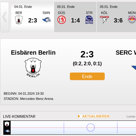
04.01. Ende
05.01. Ende
05.01. Ende
BER
SWN
DÜS
STR
KÖL
MÜN
2:3
1:4
3:6
Eisbären Berlin
2:3
SERC 
(0:2, 2:0, 0:1)
Ende
BEGINN: 04.01.2024 19:30
STADION: Mercedes-Benz Arena
LIVE-KOMMENTAR
Letzte