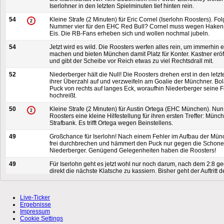
Iserlohner in den letzten Spielminuten tief hinten rein.
54
Kleine Strafe (2 Minuten) für Eric Cornel (Iserlohn Roosters). Fol
Nummer vier für den EHC Red Bull? Cornel muss wegen Hake
Eis. Die RB-Fans erheben sich und wollen nochmal jubeln.
54
Jetzt wird es wild. Die Roosters werfen alles rein, um immerhin e
machen und bieten München damit Platz für Konter. Kastner eröf
und gibt der Scheibe vor Reich etwas zu viel Rechtsdrall mit.
52
Niederberger hält die Null! Die Roosters drehen erst in den let
ihrer Überzahl auf und verzweifeln am Goalie der Münchner. Bol
Puck von rechts auf langes Eck, woraufhin Niederberger seine
hochreißt.
50
Kleine Strafe (2 Minuten) für Austin Ortega (EHC München). Nun
Roosters eine kleine Hilfestellung für ihren ersten Treffer: Mün
Strafbank. Es trifft Ortega wegen Beinstellens.
49
Großchance für Iserlohn! Nach einem Fehler im Aufbau der Mün
frei durchbrechen und hämmert den Puck nur gegen die Schone
Niederberger. Genügend Gelegenheiten haben die Roosters!
49
Für Iserlohn geht es jetzt wohl nur noch darum, nach dem 2:8 ge
direkt die nächste Klatsche zu kassiern. Bisher geht der Auftritt 
Ordnung und dürft am Seilersee auch Hoffnung machen. Nur si
halt auch nochmal ein anderes Kaliber...
Live-Ticker
47
Tor für EHC München, 3:0 durch Veit Oswald. Das riecht nach V
Ergebnisse
RB-Youngster Oswald geht bei einem Schuss von Daubner mit i
Impressum
wird dafür belohnt: Der Münchner staubt direkt vor Reich ab und e
Cookie Settings
DEL-Tor!