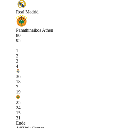
Real Madrid
Panathinaikos Athen
80
95
1
2
3
4
36
18
7
19
25
24
15
31
Ende