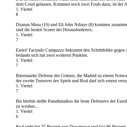
dem Court gelassen. Kommen noch zwei Fouls dazu, ist der 
1. Viertel
8
Dzanan Musa (10) und Eli John Ndiaye (8) kommen zusammen
sind die besten Scorer der Herausforderers.
1. Viertel
7
Eieiei! Facundo Campazzo bekommt den Schrittfehler gegen si
bedankt sich mit zwei weiteren Punkten.
1. Viertel
7
Bärenstarke Defense der Grünen, die Madrid zu einem Notwu
der zweite Turnover des Spiels und Real darf sich erneut vers
1. Viertel
7
Bis hierhin stellte Panathinaikos die beste Defensive der E
zu werden...
1. Viertel
6
Real steht bei 75 Prozent von Downtown und fast 86 Prozent fü