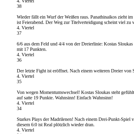
4. Viertel
38
Wieder fällt ein Wurf der Weißen raus. Panathinaikos zieht 
ist Feierabend. Der Weg zur Titelverteidigung scheint viel zu 
4. Viertel
37
6/6 aus dem Feld und 4/4 von der Dreierlinie: Kostas Slouka
mit 17 Punkten.
4. Viertel
36
Der letzte Fight ist eröffnet. Nach einem weiteren Dreier von S
4. Viertel
35
Von wegen Momentumswechsel! Kostas Sloukas steht gefühlt zw
auf satte 19 Punkte. Wahnsinn! Einfach Wahnsinn!
4. Viertel
34
Starkes Plays der Madrilenen! Nach einem Drei-Punkt-Spiel v
diesem 6:0 ist Real plötzlich wieder dran.
4. Viertel