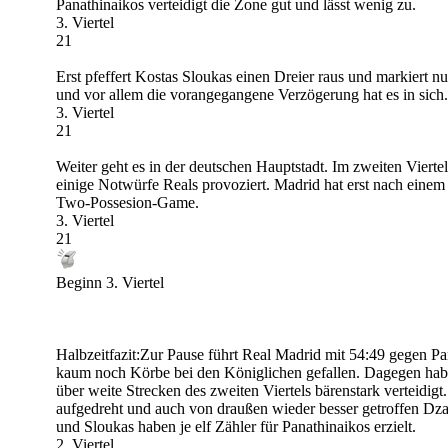
Panathinaikos verteidigt die Zone gut und lässt wenig zu.
3. Viertel
21
Erst pfeffert Kostas Sloukas einen Dreier raus und markiert 
und vor allem die vorangegangene Verzögerung hat es in sich.
3. Viertel
21
Weiter geht es in der deutschen Hauptstadt. Im zweiten Viert
einige Notwürfe Reals provoziert. Madrid hat erst nach einem
Two-Possesion-Game.
3. Viertel
21
Beginn 3. Viertel
Halbzeitfazit:Zur Pause führt Real Madrid mit 54:49 gegen Pa
kaum noch Körbe bei den Königlichen gefallen. Dagegen haben
über weite Strecken des zweiten Viertels bärenstark verteidig
aufgedreht und auch von draußen wieder besser getroffen Dza
und Sloukas haben je elf Zähler für Panathinaikos erzielt.
2. Viertel