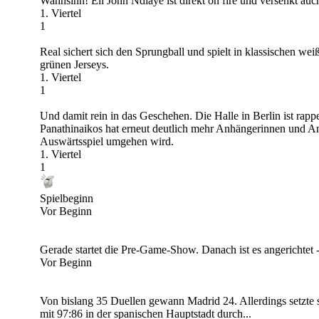
Wahnsinn! Eli John Ndiaye ist direkt on fire und versenkt auch
1. Viertel
1
Real sichert sich den Sprungball und spielt in klassischen wei
grünen Jerseys.
1. Viertel
1
Und damit rein in das Geschehen. Die Halle in Berlin ist rapp
Panathinaikos hat erneut deutlich mehr Anhängerinnen und A
Auswärtsspiel umgehen wird.
1. Viertel
1
Spielbeginn
Vor Beginn
Gerade startet die Pre-Game-Show. Danach ist es angerichtet
Vor Beginn
Von bislang 35 Duellen gewann Madrid 24. Allerdings setzte 
mit 97:86 in der spanischen Hauptstadt durch...