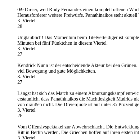
0/9 Dreier, weil Rudy Fernandez einen komplett offenen Wurf 
Herausforderer weitere Freiwürfe. Panathinaikos steht aktuell 
3. Viertel
28
Unglaublich! Das Momentum beim Titelverteidiger ist komplet
Minuten bei fünf Pünktchen in diesem Viertel.
3. Viertel
27
Kendrick Nunn ist der entscheidende Akteur bei den Grünen. 13
viel Bewegung und gute Möglichkeiten.
3. Viertel
27
Längst hat sich das Match zu einem Abnutzungskampf entwickelt
erstaunlich, dass Panathinaikos die Machtlosigkeit Madrids nic
von draußen nicht. Die Dreierquote ist auf unter 35 Prozent g
3. Viertel
26
Vom Offensivspektakel zur Abwehrschlacht. Die Entwicklung de
Ritt in Berlin werden. Die Griechen hoffen auf ihren ersten inte
3. Viertel