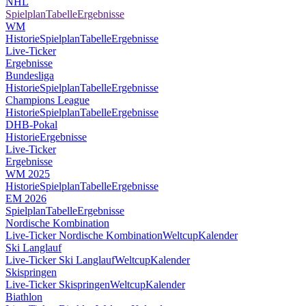
NHL
Spielplan
Tabelle
Ergebnisse
WM
Historie
Spielplan
Tabelle
Ergebnisse
Live-Ticker
Ergebnisse
Bundesliga
Historie
Spielplan
Tabelle
Ergebnisse
Champions League
Historie
Spielplan
Tabelle
Ergebnisse
DHB-Pokal
Historie
Ergebnisse
Live-Ticker
Ergebnisse
WM 2025
Historie
Spielplan
Tabelle
Ergebnisse
EM 2026
Spielplan
Tabelle
Ergebnisse
Nordische Kombination
Live-Ticker Nordische Kombination
Weltcup
Kalender
Ski Langlauf
Live-Ticker Ski Langlauf
Weltcup
Kalender
Skispringen
Live-Ticker Skispringen
Weltcup
Kalender
Biathlon