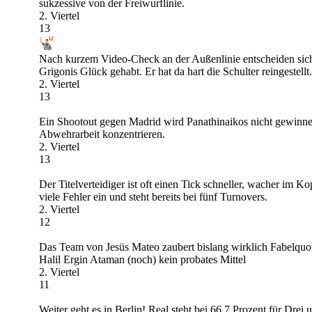
sukzessive von der Freiwurflinie.
2. Viertel
13
Nach kurzem Video-Check an der Außenlinie entscheiden sich 
Grigonis Glück gehabt. Er hat da hart die Schulter reingestellt.
2. Viertel
13
Ein Shootout gegen Madrid wird Panathinaikos nicht gewinnen
Abwehrarbeit konzentrieren.
2. Viertel
13
Der Titelverteidiger ist oft einen Tick schneller, wacher im Ko
viele Fehler ein und steht bereits bei fünf Turnovers.
2. Viertel
12
Das Team von Jesüs Mateo zaubert bislang wirklich Fabelquot
Halil Ergin Ataman (noch) kein probates Mittel
2. Viertel
11
Weiter geht es in Berlin! Real steht bei 66,7 Prozent für Dre