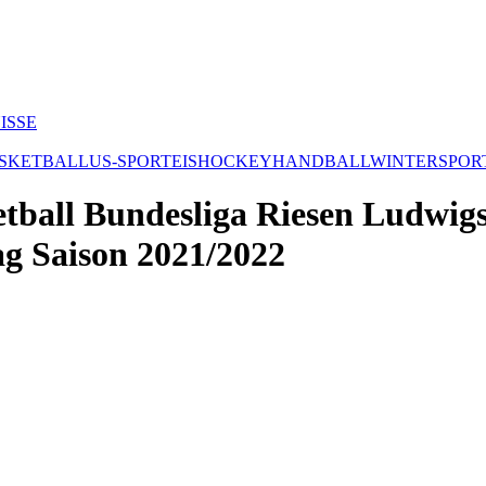
ISSE
SKETBALL
US-SPORT
EISHOCKEY
HANDBALL
WINTERSPOR
etball Bundesliga
Riesen Ludwig
tag Saison 2021/2022