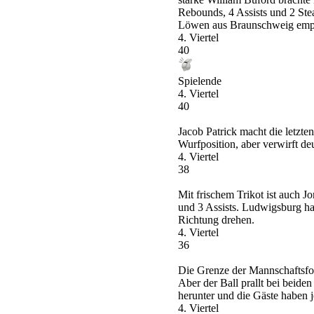
Rebounds, 4 Assists und 2 St
Löwen aus Braunschweig empf
4. Viertel
40
Spielende
4. Viertel
40
Jacob Patrick macht die letzte
Wurfposition, aber verwirft deu
4. Viertel
38
Mit frischem Trikot ist auch 
und 3 Assists. Ludwigsburg ha
Richtung drehen.
4. Viertel
36
Die Grenze der Mannschaftsfou
Aber der Ball prallt bei beide
herunter und die Gäste haben 
4. Viertel