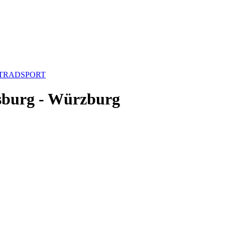
T
RADSPORT
sburg - Würzburg