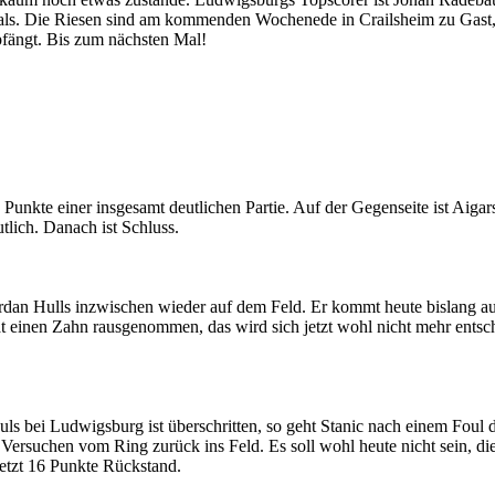
eals. Die Riesen sind am kommenden Wochenede in Crailsheim zu Gas
ängt. Bis zum nächsten Mal!
n Punkte einer insgesamt deutlichen Partie. Auf der Gegenseite ist Aiga
tlich. Danach ist Schluss.
Jordan Hulls inzwischen wieder auf dem Feld. Er kommt heute bislang a
t einen Zahn rausgenommen, das wird sich jetzt wohl nicht mehr entsc
ls bei Ludwigsburg ist überschritten, so geht Stanic nach einem Foul d
n Versuchen vom Ring zurück ins Feld. Es soll wohl heute nicht sein, di
jetzt 16 Punkte Rückstand.