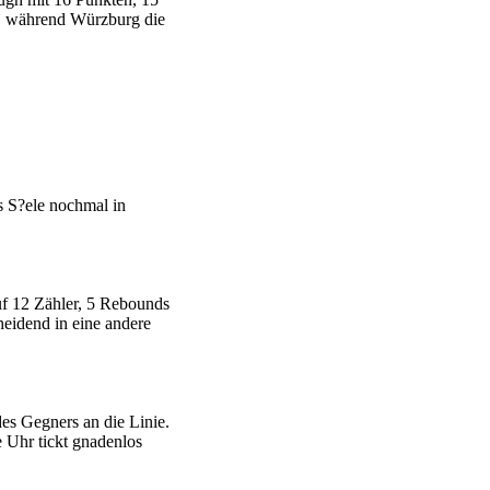
t, während Würzburg die
rs S?ele nochmal in
uf 12 Zähler, 5 Rebounds
heidend in eine andere
es Gegners an die Linie.
e Uhr tickt gnadenlos