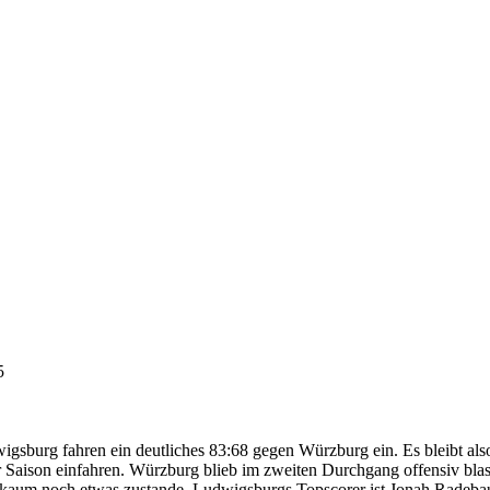
5
urg fahren ein deutliches 83:68 gegen Würzburg ein. Es bleibt also 
r Saison einfahren. Würzburg blieb im zweiten Durchgang offensiv blas
e kaum noch etwas zustande. Ludwigsburgs Topscorer ist Jonah Radeba