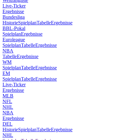
Weltrangliste
Live-Ticker
Ergebnisse
Bundesliga
Historie
Spielplan
Tabelle
Ergebnisse
BBL-Pokal
Spielplan
Ergebnisse
Euroleague
Spielplan
Tabelle
Ergebnisse
NBA
Tabelle
Ergebnisse
WM
Spielplan
Tabelle
Ergebnisse
EM
Spielplan
Tabelle
Ergebnisse
Live-Ticker
Ergebnisse
MLB
NFL
NHL
NBA
Ergebnisse
DEL
Historie
Spielplan
Tabelle
Ergebnisse
NHL