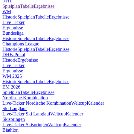
NHL
Spielplan
Tabelle
Ergebnisse
WM
Historie
Spielplan
Tabelle
Ergebnisse
Live-Ticker
Ergebnisse
Bundesliga
Historie
Spielplan
Tabelle
Ergebnisse
Champions League
Historie
Spielplan
Tabelle
Ergebnisse
DHB-Pokal
Historie
Ergebnisse
Live-Ticker
Ergebnisse
WM 2025
Historie
Spielplan
Tabelle
Ergebnisse
EM 2026
Spielplan
Tabelle
Ergebnisse
Nordische Kombination
Live-Ticker Nordische Kombination
Weltcup
Kalender
Ski Langlauf
Live-Ticker Ski Langlauf
Weltcup
Kalender
Skispringen
Live-Ticker Skispringen
Weltcup
Kalender
Biathlon