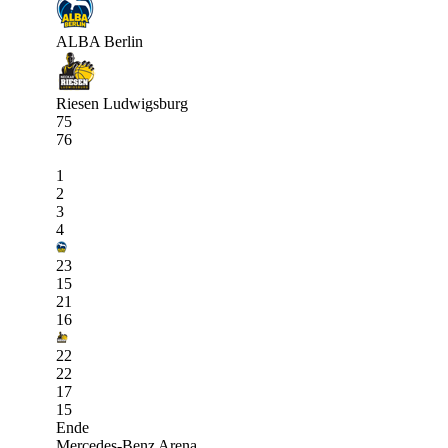
ALBA Berlin
Riesen Ludwigsburg
75
76
1
2
3
4
23
15
21
16
22
22
17
15
Ende
Mercedes-Benz Arena