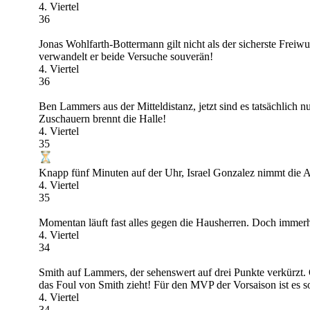
4. Viertel
36
Jonas Wohlfarth-Bottermann gilt nicht als der sicherste Freiwu
verwandelt er beide Versuche souverän!
4. Viertel
36
Ben Lammers aus der Mitteldistanz, jetzt sind es tatsächlich 
Zuschauern brennt die Halle!
4. Viertel
35
Knapp fünf Minuten auf der Uhr, Israel Gonzalez nimmt die A
4. Viertel
35
Momentan läuft fast alles gegen die Hausherren. Doch immerhin
4. Viertel
34
Smith auf Lammers, der sehenswert auf drei Punkte verkürzt. 
das Foul von Smith zieht! Für den MVP der Vorsaison ist es so
4. Viertel
34