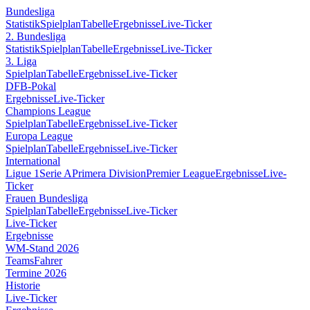
Bundesliga
Statistik
Spielplan
Tabelle
Ergebnisse
Live-Ticker
2. Bundesliga
Statistik
Spielplan
Tabelle
Ergebnisse
Live-Ticker
3. Liga
Spielplan
Tabelle
Ergebnisse
Live-Ticker
DFB-Pokal
Ergebnisse
Live-Ticker
Champions League
Spielplan
Tabelle
Ergebnisse
Live-Ticker
Europa League
Spielplan
Tabelle
Ergebnisse
Live-Ticker
International
Ligue 1
Serie A
Primera Division
Premier League
Ergebnisse
Live-
Ticker
Frauen Bundesliga
Spielplan
Tabelle
Ergebnisse
Live-Ticker
Live-Ticker
Ergebnisse
WM-Stand 2026
Teams
Fahrer
Termine 2026
Historie
Live-Ticker