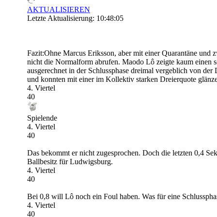
AKTUALISIEREN
Letzte Aktualisierung:
10:48:05
Fazit:Ohne Marcus Eriksson, aber mit einer Quarantäne und 
nicht die Normalform abrufen. Maodo Lô zeigte kaum einen se
ausgerechnet in der Schlussphase dreimal vergeblich von der 
und konnten mit einer im Kollektiv starken Dreierquote glän
4. Viertel
40
Spielende
4. Viertel
40
Das bekommt er nicht zugesprochen. Doch die letzten 0,4 Seku
Ballbesitz für Ludwigsburg.
4. Viertel
40
Bei 0,8 will Lô noch ein Foul haben. Was für eine Schlusspha
4. Viertel
40