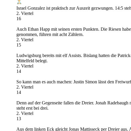
Israel Gonzalez ist praktisch zur Auszeit gezwungen. 14:5 steh
2. Viertel
16
Auch Ethan Happ mit seinen ersten Punkten. Die Riesen haben 
genommen, führen mit acht Zählern.
2. Viertel
15
Ludwigsburg bereits mit elf Assists. Bislang hatten die Patrick
Mittelfeld belegt.
2. Viertel
14
So kann man es auch machen: Justin Simon lässt den Freiwurf
2. Viertel
14
Denn auf der Gegenseite fallen die Dreier. Jonah Radebaugh m
steht erst bei drei.
2. Viertel
13
Aus dem linken Eck gleicht Jonas Mattisseck per Dreier aus