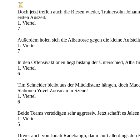
Doch jetzt treffen auch die Riesen wieder, Trainersohn Johan
ersten Auszeit.
1. Viertel
7
Außerdem holen sich die Albatrosse gegen die kleine Aufstel
1. Viertel
7
In den Offensivaktionen liegt bislang der Unterschied, Alba 
1. Viertel
6
Tim Schneider bleibt aus der Mitteldistanz hängen, doch Mao
Stationen Yovel Zoosman in Szene!
1. Viertel
6
Beide Teams verteidigen sehr aggressiv. Jetzt schafft es Jale
1. Viertel
5
Dreier auch von Jonah Radebaugh, dann läuft allerdings den 