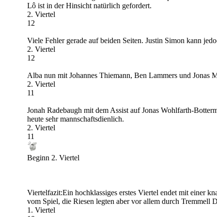
Lô ist in der Hinsicht natürlich gefordert.
2. Viertel
12
Viele Fehler gerade auf beiden Seiten. Justin Simon kann je
2. Viertel
12
Alba nun mit Johannes Thiemann, Ben Lammers und Jonas Matti
2. Viertel
11
Jonah Radebaugh mit dem Assist auf Jonas Wohlfarth-Botterman
heute sehr mannschaftsdienlich.
2. Viertel
11
Beginn 2. Viertel
Viertelfazit:Ein hochklassiges erstes Viertel endet mit einer 
vom Spiel, die Riesen legten aber vor allem durch Tremmell 
1. Viertel