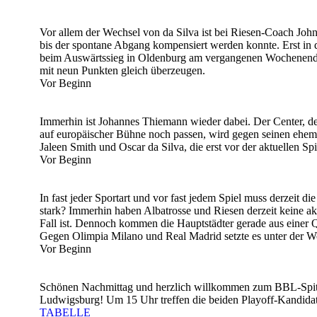
Vor allem der Wechsel von da Silva ist bei Riesen-Coach Joh
bis der spontane Abgang kompensiert werden konnte. Erst in
beim Auswärtssieg in Oldenburg am vergangenen Wochenende k
mit neun Punkten gleich überzeugen.
Vor Beginn
Immerhin ist Johannes Thiemann wieder dabei. Der Center, de
auf europäischer Bühne noch passen, wird gegen seinen ehemal
Jaleen Smith und Oscar da Silva, die erst vor der aktuellen S
Vor Beginn
In fast jeder Sportart und vor fast jedem Spiel muss derzeit 
stark? Immerhin haben Albatrosse und Riesen derzeit keine ak
Fall ist. Dennoch kommen die Hauptstädter gerade aus einer 
Gegen Olimpia Milano und Real Madrid setzte es unter der 
Vor Beginn
Schönen Nachmittag und herzlich willkommen zum BBL-Spit
Ludwigsburg! Um 15 Uhr treffen die beiden Playoff-Kandidate
TABELLE