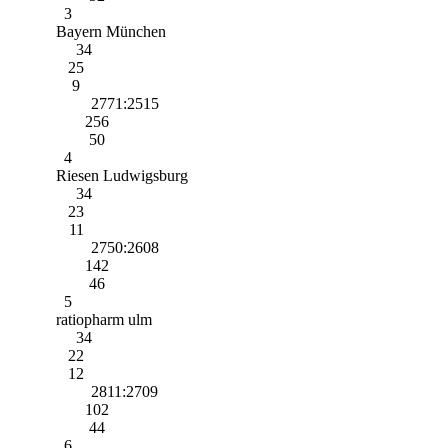
3
Bayern München
34
25
9
2771:2515
256
50
4
Riesen Ludwigsburg
34
23
11
2750:2608
142
46
5
ratiopharm ulm
34
22
12
2811:2709
102
44
6