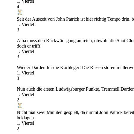
1. Viertel
4
Seit der Auszeit von John Patrick ist hier richtig Tempo drin,
1. Viertel
3
Alba muss den Rückwärtsgang antreten, obwohl die Shot Cloc
doch er trifft!
1. Viertel
3
Wieder Darden für die Korbleger! Die Riesen stören mittlerwei
1. Viertel
3
Nun auch die ersten Ludwigsburger Punkte, Tremmell Darden 
1. Viertel
2
Nicht mal zwei Minuten gespielt, da nimmt John Patrick bereit
beklagen.
1. Viertel
2