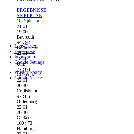
ERGEBNISSE
SPIELPLAN
18. Spieltag
21.01.
19:00
Bayreuth
94 : 92
Live-Ticker
Braunschw.
Ergebnisse
22.01.
Impressum
18:00
Cookie Settings
Ulm
77 : 68
Privacy Policy
Chemnitz
Cookie Notice
22.01.
20:30
Crailsheim
97 : 86
Oldenburg
22.01.
20:30
Gießen
100 : 73
Hamburg
23.01.