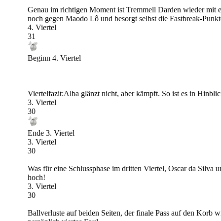
Genau im richtigen Moment ist Tremmell Darden wieder mit e
noch gegen Maodo Lô und besorgt selbst die Fastbreak-Punkte
4. Viertel
31
Beginn 4. Viertel
Viertelfazit:Alba glänzt nicht, aber kämpft. So ist es in Hinbli
3. Viertel
30
Ende 3. Viertel
3. Viertel
30
Was für eine Schlussphase im dritten Viertel, Oscar da Silva
hoch!
3. Viertel
30
Ballverluste auf beiden Seiten, der finale Pass auf den Korb w