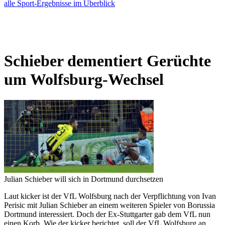
alle Sport-Ergebnisse im Überblick
Schieber dementiert Gerüchte
um Wolfsburg-Wechsel
Julian Schieber will sich in Dortmund durchsetzen
Laut kicker ist der VfL Wolfsburg nach der Verpflichtung von Ivan
Perisic mit Julian Schieber an einem weiteren Spieler von Borussia
Dortmund interessiert. Doch der Ex-Stuttgarter gab dem VfL nun
einen Korb. Wie der kicker berichtet, soll der VfL Wolfsburg an