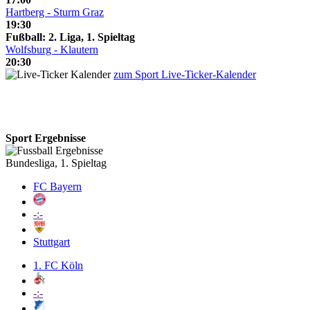
Hartberg - Sturm Graz
19:30
Fußball: 2. Liga, 1. Spieltag
Wolfsburg - Klautern
20:30
zum Sport Live-Ticker-Kalender
Sport Ergebnisse
Bundesliga, 1. Spieltag
FC Bayern
-:-
Stuttgart
1. FC Köln
-:-