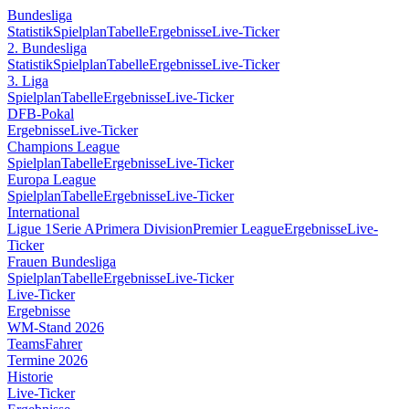
Bundesliga
Statistik
Spielplan
Tabelle
Ergebnisse
Live-Ticker
2. Bundesliga
Statistik
Spielplan
Tabelle
Ergebnisse
Live-Ticker
3. Liga
Spielplan
Tabelle
Ergebnisse
Live-Ticker
DFB-Pokal
Ergebnisse
Live-Ticker
Champions League
Spielplan
Tabelle
Ergebnisse
Live-Ticker
Europa League
Spielplan
Tabelle
Ergebnisse
Live-Ticker
International
Ligue 1
Serie A
Primera Division
Premier League
Ergebnisse
Live-
Ticker
Frauen Bundesliga
Spielplan
Tabelle
Ergebnisse
Live-Ticker
Live-Ticker
Ergebnisse
WM-Stand 2026
Teams
Fahrer
Termine 2026
Historie
Live-Ticker