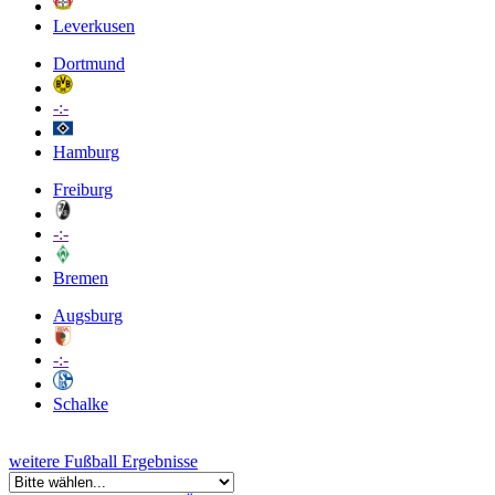
Leverkusen
Dortmund
-:-
Hamburg
Freiburg
-:-
Bremen
Augsburg
-:-
Schalke
weitere Fußball Ergebnisse