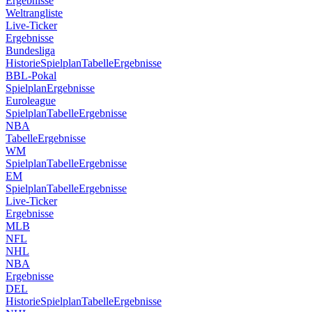
Ergebnisse
Weltrangliste
Live-Ticker
Ergebnisse
Bundesliga
Historie
Spielplan
Tabelle
Ergebnisse
BBL-Pokal
Spielplan
Ergebnisse
Euroleague
Spielplan
Tabelle
Ergebnisse
NBA
Tabelle
Ergebnisse
WM
Spielplan
Tabelle
Ergebnisse
EM
Spielplan
Tabelle
Ergebnisse
Live-Ticker
Ergebnisse
MLB
NFL
NHL
NBA
Ergebnisse
DEL
Historie
Spielplan
Tabelle
Ergebnisse