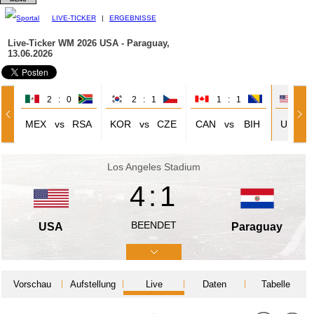
LIVE-TICKER
|
ERGEBNISSE
Live-Ticker WM 2026
USA - Paraguay,
13.06.2026
2 : 0
2 : 1
1 : 1
4 
MEX
vs
RSA
KOR
vs
CZE
CAN
vs
BIH
USA
Los Angeles Stadium
4:1
BEENDET
USA
Paraguay
Vorschau
Aufstellung
Live
Daten
Tabelle