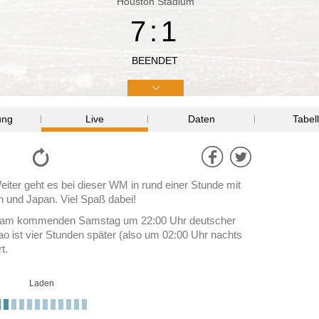
Houston Stadium
7:1
BEENDET
ung
Live
Daten
Tabel
iter geht es bei dieser WM in rund einer Stunde mit
n und Japan. Viel Spaß dabei!
nn am kommenden Samstag um 22:00 Uhr deutscher
ao ist vier Stunden später (also um 02:00 Uhr nachts
t.
Laden