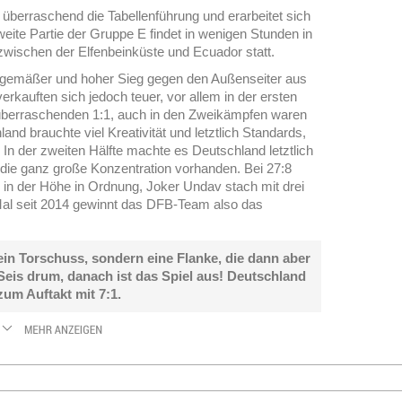
berraschend die Tabellenführung und erarbeitet sich
weite Partie der Gruppe E findet in wenigen Stunden in
wischen der Elfenbeinküste und Ecuador statt.
esgemäßer und hoher Sieg gegen den Außenseiter aus
kauften sich jedoch teuer, vor allem in der ersten
überraschenden 1:1, auch in den Zweikämpfen waren
and brauchte viel Kreativität und letztlich Standards,
n der zweiten Hälfte machte es Deutschland letztlich
 die ganz große Konzentration vorhanden. Bei 27:8
in der Höhe in Ordnung, Joker Undav stach mit drei
al seit 2014 gewinnt das DFB-Team also das
ein Torschuss, sondern eine Flanke, die dann aber
 Seis drum, danach ist das Spiel aus! Deutschland
um Auftakt mit 7:1.