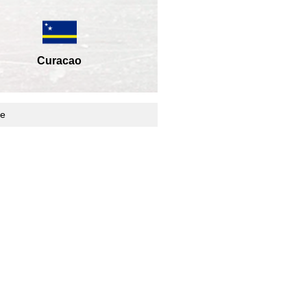
Curacao
le