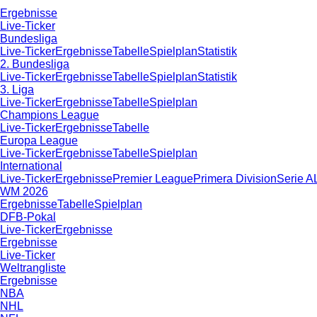
Ergebnisse
Live-Ticker
Bundesliga
Live-Ticker
Ergebnisse
Tabelle
Spielplan
Statistik
2. Bundesliga
Live-Ticker
Ergebnisse
Tabelle
Spielplan
Statistik
3. Liga
Live-Ticker
Ergebnisse
Tabelle
Spielplan
Champions League
Live-Ticker
Ergebnisse
Tabelle
Europa League
Live-Ticker
Ergebnisse
Tabelle
Spielplan
International
Live-Ticker
Ergebnisse
Premier League
Primera Division
Serie A
WM 2026
Ergebnisse
Tabelle
Spielplan
DFB-Pokal
Live-Ticker
Ergebnisse
Ergebnisse
Live-Ticker
Weltrangliste
Ergebnisse
NBA
NHL