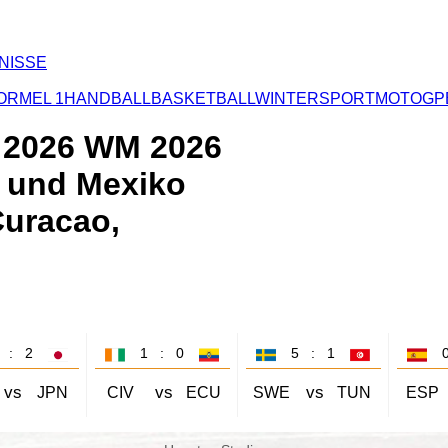
NISSE
ORMEL 1
HANDBALL
BASKETBALL
WINTERSPORT
MOTOGP
 2026
WM 2026
 und Mexiko
Curacao,
 : 2
1 : 0
5 : 1
vs
vs
vs
JPN
CIV
ECU
SWE
TUN
ESP