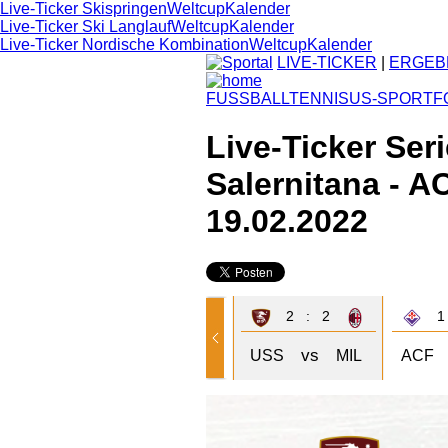
Live-Ticker Skispringen
Weltcup
Kalender
Live-Ticker Ski Langlauf
Weltcup
Kalender
Live-Ticker Nordische Kombination
Weltcup
Kalender
LIVE-TICKER
|
ERGEB
FUSSBALL
TENNIS
US-SPORT
F
Live-Ticker Seri
Salernitana - A
19.02.2022
 : 0
2 : 2
2 : 2
1
vs
vs
vs
EMP
ROM
VER
USS
MIL
ACF