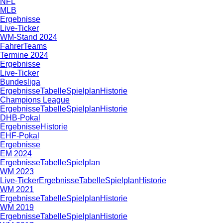
NFL
MLB
Ergebnisse
Live-Ticker
WM-Stand 2024
Fahrer
Teams
Termine 2024
Ergebnisse
Live-Ticker
Bundesliga
Ergebnisse
Tabelle
Spielplan
Historie
Champions League
Ergebnisse
Tabelle
Spielplan
Historie
DHB-Pokal
Ergebnisse
Historie
EHF-Pokal
Ergebnisse
EM 2024
Ergebnisse
Tabelle
Spielplan
WM 2023
Live-Ticker
Ergebnisse
Tabelle
Spielplan
Historie
WM 2021
Ergebnisse
Tabelle
Spielplan
Historie
WM 2019
Ergebnisse
Tabelle
Spielplan
Historie