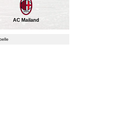
AC Mailand
belle