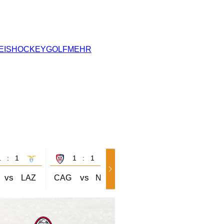
EISHOCKEY
GOLF
MEHR
1 : 1
1 : 1
2 : 1
vs
vs
vs
LAZ
CAG
NEA
BOL
SPE