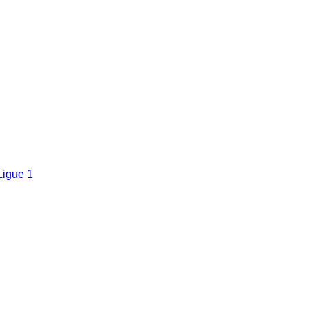
Ligue 1