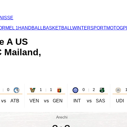
NISSE
ORMEL 1
HANDBALL
BASKETBALL
WINTERSPORT
MOTOGP
e A
US
C Mailand,
 : 0
1 : 1
0 : 2
vs
vs
vs
ATB
VEN
GEN
INT
SAS
UDI
Arechi