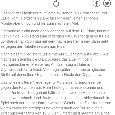
Das war der Liveticker zur Partie zwischen US Cremonese und
Lazio Rom. Herzlichen Dank fürs Mitlesen, einen schönen
Montagabend noch und bis zum nächsten Mal.
Cremonese bleibt nach der Niederlage auf dem 18. Platz, hat nun
vier Punkte Rückstand zum rettenden Ufer. Weiter geht es für die
Lombarden am Sonntag mit dem nächsten Heimspiel, dann geht
es gegen den Tabellenletzten aus Pisa.
Nach diesem Sieg steht Lazio mit nun 51 Zählern auf Platz 8. Als
Nächstes steht für die Biancocelesti das Duell mit dem
frischgebackenen Meister an: Am Samstag ist Inter im
Olympiastadion zu Gast. Vier Tage später trifft man an gleicher
Stelle auf denselben Gegner, dann im Finale der Coppa Italia.
Das ist eine bittere Niederlage für Aufsteiger Cremonese, der
gegen den Favoriten aus Rom heute gut mithalten konnte und
einen Punkt verdient gehabt hätte. In der zweiten Hälfte konnte
Lazio zwar schnell durch Isaksen ausgleichen, strahlte danach im
Spiel nach vorne aber immer weniger Gefahr aus. Die Hausherren
waren etwas zielstrebiger und kamen nach der Pause auf ein
Torschussverhältnis von 10:3. Den Unterschied machte am Ende