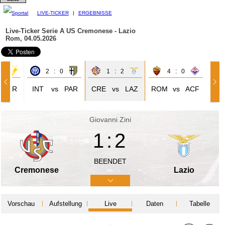
LIVE-TICKER
|
ERGEBNISSE
Live-Ticker Serie A
US Cremonese - Lazio
Rom, 04.05.2026
1
2 : 0
1 : 2
4 : 0
VER
INT
vs
PAR
CRE
vs
LAZ
ROM
vs
ACF
Giovanni Zini
1:2
BEENDET
Cremonese
Lazio
Vorschau
Aufstellung
Live
Daten
Tabelle