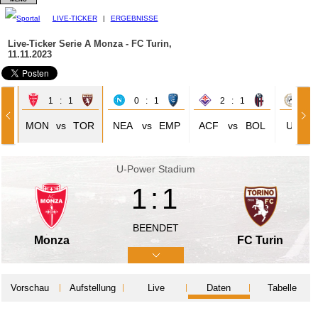
LIVE-TICKER
|
ERGEBNISSE
Live-Ticker Serie A
Monza - FC Turin,
11.11.2023
1 : 1
0 : 1
2 : 1
1 
AG
MON
vs
TOR
NEA
vs
EMP
ACF
vs
BOL
UDI
U-Power Stadium
1:1
BEENDET
Monza
FC Turin
Vorschau
Aufstellung
Live
Daten
Tabelle