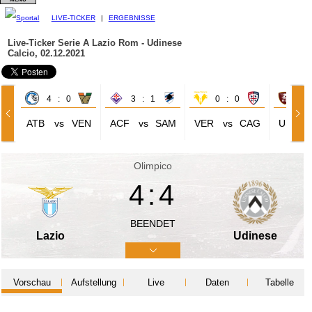
LIVE-TICKER
|
ERGEBNISSE
Live-Ticker Serie A
Lazio Rom - Udinese
Calcio, 02.12.2021
4 : 0
3 : 1
0 : 0
0 
ATB
vs
VEN
ACF
vs
SAM
VER
vs
CAG
USS
Olimpico
4:4
BEENDET
Lazio
Udinese
Vorschau
Aufstellung
Live
Daten
Tabelle