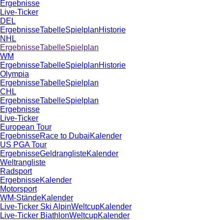
Ergebnisse
Live-Ticker
DEL
Ergebnisse
Tabelle
Spielplan
Historie
NHL
Ergebnisse
Tabelle
Spielplan
WM
Ergebnisse
Tabelle
Spielplan
Historie
Olympia
Ergebnisse
Tabelle
Spielplan
CHL
Ergebnisse
Tabelle
Spielplan
Ergebnisse
Live-Ticker
European Tour
Ergebnisse
Race to Dubai
Kalender
US PGA Tour
Ergebnisse
Geldrangliste
Kalender
Weltrangliste
Radsport
Ergebnisse
Kalender
Motorsport
WM-Stände
Kalender
Live-Ticker Ski Alpin
Weltcup
Kalender
Live-Ticker Biathlon
Weltcup
Kalender