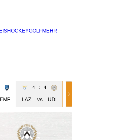
EISHOCKEY
GOLF
MEHR
4 : 4
vs
EMP
LAZ
UDI