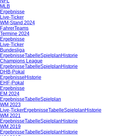
NFL
MLB
Ergebnisse
Live-Ticker
WM-Stand 2024
Fahrer
Teams
Termine 2024
Ergebnisse
Live-Ticker
Bundesliga
Ergebnisse
Tabelle
Spielplan
Historie
Champions League
Ergebnisse
Tabelle
Spielplan
Historie
DHB-Pokal
Ergebnisse
Historie
EHF-Pokal
Ergebnisse
EM 2024
Ergebnisse
Tabelle
Spielplan
WM 2023
Live-Ticker
Ergebnisse
Tabelle
Spielplan
Historie
WM 2021
Ergebnisse
Tabelle
Spielplan
Historie
WM 2019
Ergebnisse
Tabelle
Spielplan
Historie