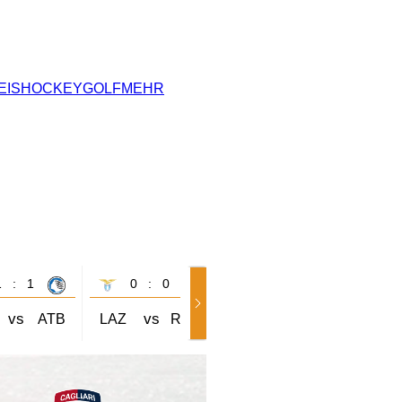
EISHOCKEY
GOLF
MEHR
1 : 1
0 : 0
2 : 0
vs
vs
vs
ATB
LAZ
ROM
INT
FRO