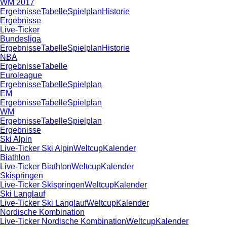
WM 2017
Ergebnisse
Tabelle
Spielplan
Historie
Ergebnisse
Live-Ticker
Bundesliga
Ergebnisse
Tabelle
Spielplan
Historie
NBA
Ergebnisse
Tabelle
Euroleague
Ergebnisse
Tabelle
Spielplan
EM
Ergebnisse
Tabelle
Spielplan
WM
Ergebnisse
Tabelle
Spielplan
Ergebnisse
Ski Alpin
Live-Ticker Ski Alpin
Weltcup
Kalender
Biathlon
Live-Ticker Biathlon
Weltcup
Kalender
Skispringen
Live-Ticker Skispringen
Weltcup
Kalender
Ski Langlauf
Live-Ticker Ski Langlauf
Weltcup
Kalender
Nordische Kombination
Live-Ticker Nordische Kombination
Weltcup
Kalender