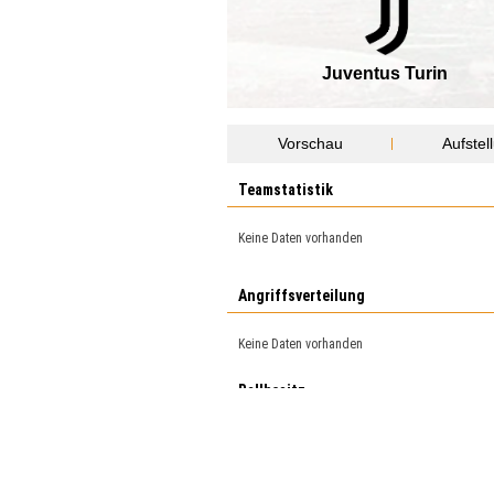
Juventus Turin
Vorschau
Aufstel
Teamstatistik
Keine Daten vorhanden
Angriffsverteilung
Keine Daten vorhanden
Ballbesitz
Keine Daten vorhanden