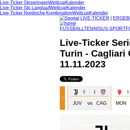
Live-Ticker Skispringen
Weltcup
Kalender
Live-Ticker Ski Langlauf
Weltcup
Kalender
Live-Ticker Nordische Kombination
Weltcup
Kalender
LIVE-TICKER
|
ERGEB
FUSSBALL
TENNIS
US-SPORT
F
Live-Ticker Seri
Turin - Cagliari 
11.11.2023
 : 0
2 : 2
2 : 1
1
vs
vs
vs
VER
LEC
MIL
JUV
CAG
MON