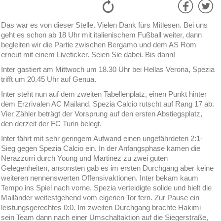
Das war es von dieser Stelle. Vielen Dank fürs Mitlesen. Bei uns
geht es schon ab 18 Uhr mit italienischem Fußball weiter, dann
begleiten wir die Partie zwischen Bergamo und dem AS Rom
erneut mit einem Liveticker. Seien Sie dabei. Bis dann!
Inter gastiert am Mittwoch um 18.30 Uhr bei Hellas Verona, Spezia
trifft um 20.45 Uhr auf Genua.
Inter steht nun auf dem zweiten Tabellenplatz, einen Punkt hinter
dem Erzrivalen AC Mailand. Spezia Calcio rutscht auf Rang 17 ab.
Vier Zähler beträgt der Vorsprung auf den ersten Abstiegsplatz,
den derzeit der FC Turin belegt.
Inter fährt mit sehr geringem Aufwand einen ungefährdeten 2:1-
Sieg gegen Spezia Calcio ein. In der Anfangsphase kamen die
Nerazzurri durch Young und Martinez zu zwei guten
Gelegenheiten, ansonsten gab es im ersten Durchgang aber keine
weiteren nennenswerten Offensivaktionen. Inter bekam kaum
Tempo ins Spiel nach vorne, Spezia verteidigte solide und hielt die
Mailänder weitestgehend vom eigenen Tor fern. Zur Pause ein
leistungsgerechtes 0:0. Im zweiten Durchgang brachte Hakimi
sein Team dann nach einer Umschaltaktion auf die Siegerstraße,