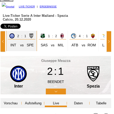
LIVE-TICKER
|
ERGEBNISSE
Live-Ticker Serie A
Inter Mailand - Spezia
Calcio, 20.12.2020
2 : 1
1 : 2
4 : 1
2 
DI
INT
vs
SPE
SAS
vs
MIL
ATB
vs
ROM
LAZ
Giuseppe Meazza
2:1
BEENDET
Inter
Spezia
Vorschau
Aufstellung
Live
Daten
Tabelle