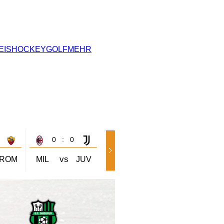
EISHOCKEY
GOLF
MEHR
0 : 0
vs
ROM
MIL
JUV