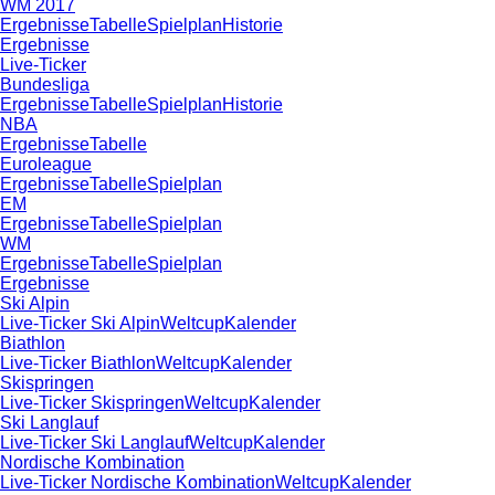
WM 2017
Ergebnisse
Tabelle
Spielplan
Historie
Ergebnisse
Live-Ticker
Bundesliga
Ergebnisse
Tabelle
Spielplan
Historie
NBA
Ergebnisse
Tabelle
Euroleague
Ergebnisse
Tabelle
Spielplan
EM
Ergebnisse
Tabelle
Spielplan
WM
Ergebnisse
Tabelle
Spielplan
Ergebnisse
Ski Alpin
Live-Ticker Ski Alpin
Weltcup
Kalender
Biathlon
Live-Ticker Biathlon
Weltcup
Kalender
Skispringen
Live-Ticker Skispringen
Weltcup
Kalender
Ski Langlauf
Live-Ticker Ski Langlauf
Weltcup
Kalender
Nordische Kombination
Live-Ticker Nordische Kombination
Weltcup
Kalender