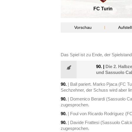
FC Turin
Vorschau
Aufstel
Das Spiel ist zu Ende, der Spielstan
90.
|
Die 2. Halbz
und Sassuolo Calc
90.
| Ball pariert. Marko Pjaca (FC Tu
Sechzehner, der Schuss wird aber li
90.
| Domenico Berardi (Sassuolo Cal
zugesprochen.
90.
| Foul von Ricardo Rodríguez (FC 
90.
| Davide Frattesi (Sassuolo Calci
zugesprochen.