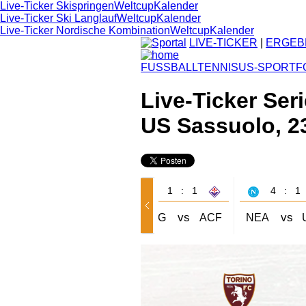
Live-Ticker Skispringen
Weltcup
Kalender
Live-Ticker Ski Langlauf
Weltcup
Kalender
Live-Ticker Nordische Kombination
Weltcup
Kalender
LIVE-TICKER
|
ERGEB
FUSSBALL
TENNIS
US-SPORT
F
Live-Ticker Seri
US Sassuolo, 2
0 : 0
1 : 1
4 : 1
vs
vs
vs
VEN
LAZ
ATB
CAG
ACF
NEA