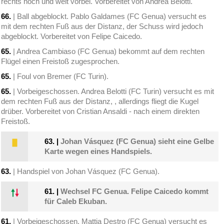
rechts hoch und weit vorbei. Vorbereitet von Andrea Belotti.
66.
| Ball abgeblockt. Pablo Galdames (FC Genua) versucht es
mit dem rechten Fuß aus der Distanz, der Schuss wird jedoch
abgeblockt. Vorbereitet von Felipe Caicedo.
65.
| Andrea Cambiaso (FC Genua) bekommt auf dem rechten
Flügel einen Freistoß zugesprochen.
65.
| Foul von Bremer (FC Turin).
65.
| Vorbeigeschossen. Andrea Belotti (FC Turin) versucht es mit
dem rechten Fuß aus der Distanz, , allerdings fliegt die Kugel
drüber. Vorbereitet von Cristian Ansaldi - nach einem direkten
Freistoß.
63.
|
Johan Vásquez (FC Genua) sieht eine Gelbe
Karte wegen eines Handspiels.
63.
| Handspiel von Johan Vásquez (FC Genua).
61.
|
Wechsel FC Genua. Felipe Caicedo kommt
für Caleb Ekuban.
61.
| Vorbeigeschossen. Mattia Destro (FC Genua) versucht es