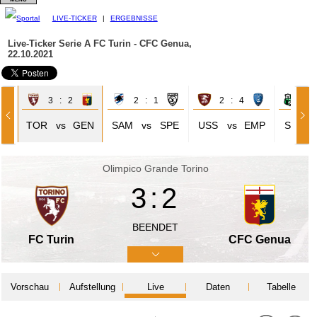
LIVE-TICKER
|
ERGEBNISSE
Live-Ticker Serie A
FC Turin - CFC Genua,
22.10.2021
3 : 2
2 : 1
2 : 4
3 
TOR
vs
GEN
SAM
vs
SPE
USS
vs
EMP
SAS
Olimpico Grande Torino
3:2
BEENDET
FC Turin
CFC Genua
Vorschau
Aufstellung
Live
Daten
Tabelle