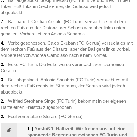
7.
| Ball abgeblockt. Josip Brekalo (FC Turin) versucht es mit dem
linken Fuß links im Sechzehner, der Schuss wird jedoch
abgeblockt.
7.
| Ball pariert. Cristian Ansaldi (FC Turin) versucht es mit dem
rechten Fuß aus der Distanz, der Schuss wird aber links unten
gehalten. Vorbereitet von Antonio Sanabria.
4.
| Vorbeigeschossen. Caleb Ekuban (FC Genua) versucht es mit
dem rechten Fuß aus der Distanz, aber der Ball geht links vorbei.
Vorbereitet von Andrea Cambiaso nach einem Konter.
3.
| Ecke FC Turin. Die Ecke wurde verursacht von Domenico
Criscito.
3.
| Ball abgeblockt. Antonio Sanabria (FC Turin) versucht es mit
dem rechten Fuß rechts im Strafraum, der Schuss wird jedoch
abgeblockt.
2.
| Wilfried Stephane Singo (FC Turin) bekommt in der eigenen
Hälfte einen Freistoß zugesprochen.
2.
| Foul von Stefano Sturaro (FC Genua).
1.
|
Anstoß 1. Halbzeit. Wir freuen uns auf eine
spannende Begegnung zwischen FC Turin und