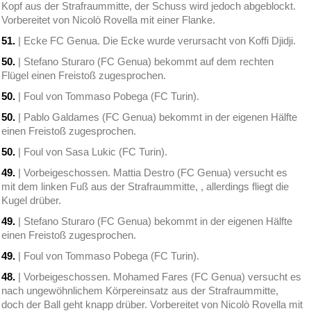
Kopf aus der Strafraummitte, der Schuss wird jedoch abgeblockt.
Vorbereitet von Nicolò Rovella mit einer Flanke.
51.
| Ecke FC Genua. Die Ecke wurde verursacht von Koffi Djidji.
50.
| Stefano Sturaro (FC Genua) bekommt auf dem rechten
Flügel einen Freistoß zugesprochen.
50.
| Foul von Tommaso Pobega (FC Turin).
50.
| Pablo Galdames (FC Genua) bekommt in der eigenen Hälfte
einen Freistoß zugesprochen.
50.
| Foul von Sasa Lukic (FC Turin).
49.
| Vorbeigeschossen. Mattia Destro (FC Genua) versucht es
mit dem linken Fuß aus der Strafraummitte, , allerdings fliegt die
Kugel drüber.
49.
| Stefano Sturaro (FC Genua) bekommt in der eigenen Hälfte
einen Freistoß zugesprochen.
49.
| Foul von Tommaso Pobega (FC Turin).
48.
| Vorbeigeschossen. Mohamed Fares (FC Genua) versucht es
nach ungewöhnlichem Körpereinsatz aus der Strafraummitte,
doch der Ball geht knapp drüber. Vorbereitet von Nicolò Rovella mit