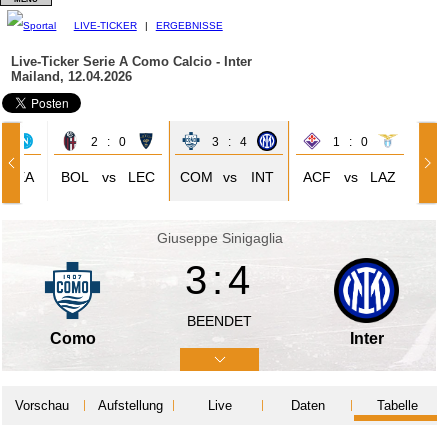
LIVE-TICKER
|
ERGEBNISSE
Live-Ticker Serie A
Como Calcio - Inter
Mailand, 12.04.2026
1
2 : 0
3 : 4
1 : 0
NEA
BOL
vs
LEC
COM
vs
INT
ACF
vs
LAZ
Giuseppe Sinigaglia
3:4
BEENDET
Como
Inter
Vorschau
Aufstellung
Live
Daten
Tabelle