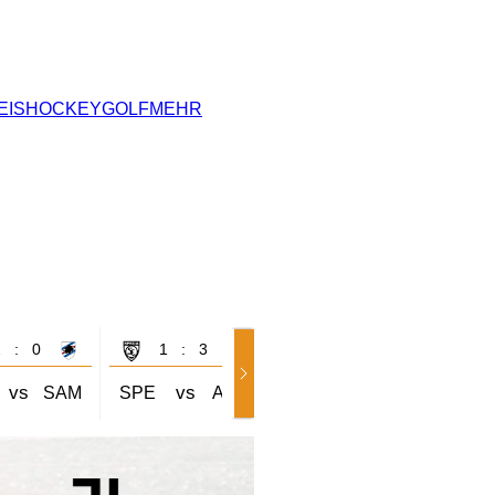
EISHOCKEY
GOLF
MEHR
2 : 0
1 : 3
4 : 3
vs
vs
vs
SAM
SPE
ATB
VEN
BOL
USS