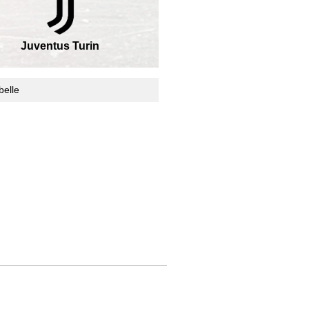
Juventus Turin
belle