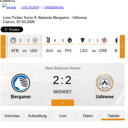
LIVE-TICKER
|
ERGEBNISSE
Live-Ticker Serie A
Atalanta Bergamo - Udinese
Calcio, 07.03.2026
2 : 2
4 : 0
2 : 1
1 
OM
ATB
vs
UDI
JUV
vs
PIS
LEC
vs
CRE
BOL
New Balance Arena
2:2
BEENDET
Bergamo
Udinese
Vorschau
Aufstellung
Live
Daten
Tabelle