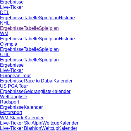
Ergebnisse
Live-Ticker
DEL
Ergebnisse
Tabelle
Spielplan
Historie
NHL
Ergebnisse
Tabelle
Spielplan
WM
Ergebnisse
Tabelle
Spielplan
Historie
Olympia
Ergebnisse
Tabelle
Spielplan
CHL
Ergebnisse
Tabelle
Spielplan
Ergebnisse
Live-Ticker
European Tour
Ergebnisse
Race to Dubai
Kalender
US PGA Tour
Ergebnisse
Geldrangliste
Kalender
Weltrangliste
Radsport
Ergebnisse
Kalender
Motorsport
WM-Stände
Kalender
Live-Ticker Ski Alpin
Weltcup
Kalender
Live-Ticker Biathlon
Weltcup
Kalender