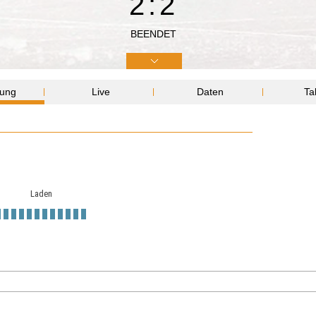
2:2
BEENDET
lung
Live
Daten
Ta
Laden