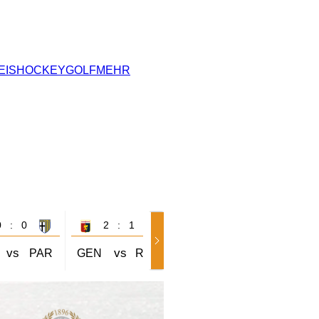
EISHOCKEY
GOLF
MEHR
0 : 0
2 : 1
1 : 0
vs
vs
vs
PAR
GEN
ROM
MIL
INT
LAZ