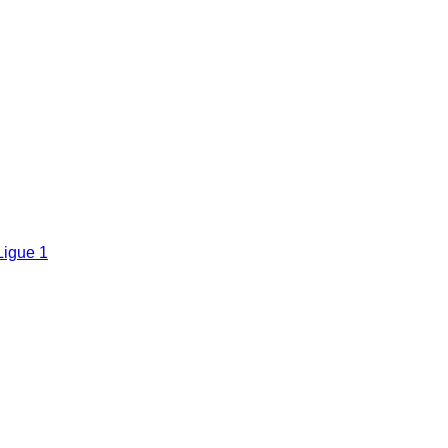
Ligue 1