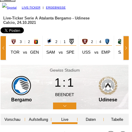
LIVE-TICKER
|
ERGEBNISSE
Live-Ticker Serie A
Atalanta Bergamo - Udinese
Calcio, 24.10.2021
3 : 2
2 : 1
2 : 4
3 
TOR
vs
GEN
SAM
vs
SPE
USS
vs
EMP
SAS
Gewiss Stadium
1:1
BEENDET
Bergamo
Udinese
Vorschau
Aufstellung
Live
Daten
Tabelle