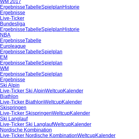
WM 2017
Ergebnisse
Tabelle
Spielplan
Historie
Ergebnisse
Live-Ticker
Bundesliga
Ergebnisse
Tabelle
Spielplan
Historie
NBA
Ergebnisse
Tabelle
Euroleague
Ergebnisse
Tabelle
Spielplan
EM
Ergebnisse
Tabelle
Spielplan
WM
Ergebnisse
Tabelle
Spielplan
Ergebnisse
Ski Alpin
Live-Ticker Ski Alpin
Weltcup
Kalender
Biathlon
Live-Ticker Biathlon
Weltcup
Kalender
Skispringen
Live-Ticker Skispringen
Weltcup
Kalender
Ski Langlauf
Live-Ticker Ski Langlauf
Weltcup
Kalender
Nordische Kombination
Live-Ticker Nordische Kombination
Weltcup
Kalender