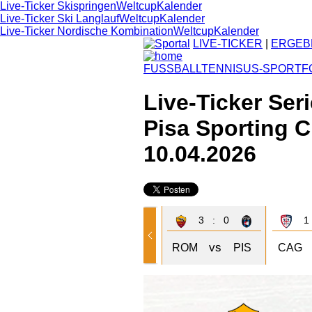
Live-Ticker Skispringen
Weltcup
Kalender
Live-Ticker Ski Langlauf
Weltcup
Kalender
Live-Ticker Nordische Kombination
Weltcup
Kalender
LIVE-TICKER
|
ERGEB
FUSSBALL
TENNIS
US-SPORT
F
Live-Ticker Seri
Pisa Sporting C
10.04.2026
3 : 0
1
vs
ROM
PIS
CAG