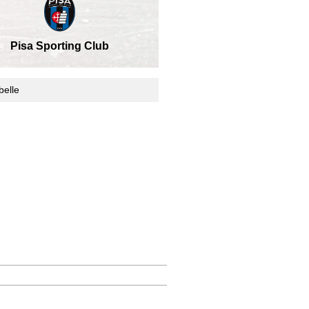
Pisa Sporting Club
belle