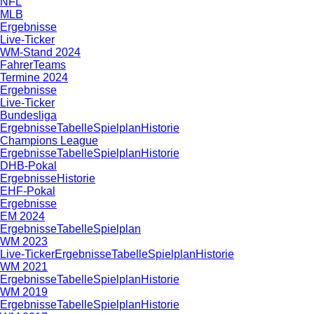
NFL
MLB
Ergebnisse
Live-Ticker
WM-Stand 2024
Fahrer
Teams
Termine 2024
Ergebnisse
Live-Ticker
Bundesliga
Ergebnisse
Tabelle
Spielplan
Historie
Champions League
Ergebnisse
Tabelle
Spielplan
Historie
DHB-Pokal
Ergebnisse
Historie
EHF-Pokal
Ergebnisse
EM 2024
Ergebnisse
Tabelle
Spielplan
WM 2023
Live-Ticker
Ergebnisse
Tabelle
Spielplan
Historie
WM 2021
Ergebnisse
Tabelle
Spielplan
Historie
WM 2019
Ergebnisse
Tabelle
Spielplan
Historie