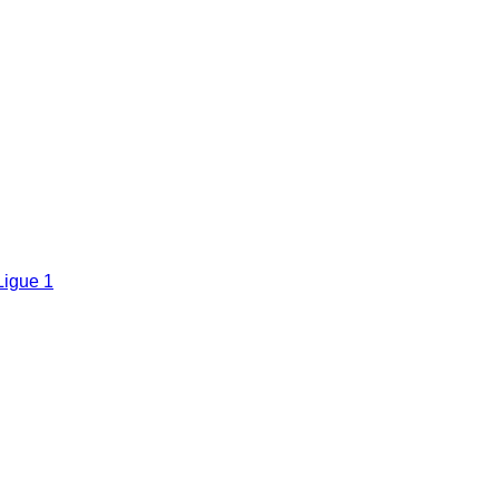
Ligue 1