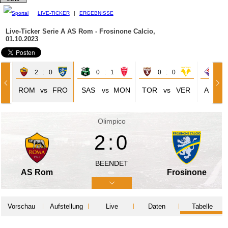
LIVE-TICKER
|
ERGEBNISSE
Live-Ticker Serie A
AS Rom - Frosinone Calcio,
01.10.2023
2 : 0
0 : 1
0 : 0
3 
UV
ROM
vs
FRO
SAS
vs
MON
TOR
vs
VER
ACF
Olimpico
2:0
BEENDET
AS Rom
Frosinone
Vorschau
Aufstellung
Live
Daten
Tabelle