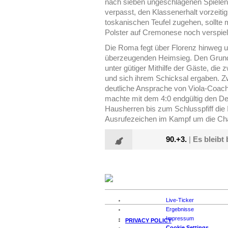
nach sieben ungeschlagenen Spielen
verpasst, den Klassenerhalt vorzeit
toskanischen Teufel zugehen, sollte 
Polster auf Cremonese noch verspiel
Die Roma fegt über Florenz hinweg un
überzeugenden Heimsieg. Den Grundste
unter gütiger Mithilfe der Gäste, die 
und sich ihrem Schicksal ergaben. Zw
deutliche Ansprache von Viola-Coach
machte mit dem 4:0 endgültig den Deck
Hausherren bis zum Schlusspfiff die 
Ausrufezeichen im Kampf um die Ch
90.+3.
|
Es bleibt 
Live-Ticker
Ergebnisse
Impressum
PRIVACY POLICY
Cookie Settings