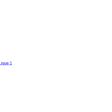
Ligue 1