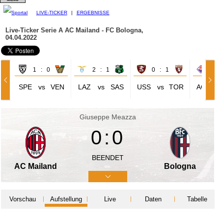
LIVE-TICKER
|
ERGEBNISSE
Live-Ticker Serie A
AC Mailand - FC Bologna,
04.04.2022
1 : 0
2 : 1
0 : 1
1 
SPE
vs
VEN
LAZ
vs
SAS
USS
vs
TOR
ACF
Giuseppe Meazza
0:0
BEENDET
AC Mailand
Bologna
Vorschau
Aufstellung
Live
Daten
Tabelle