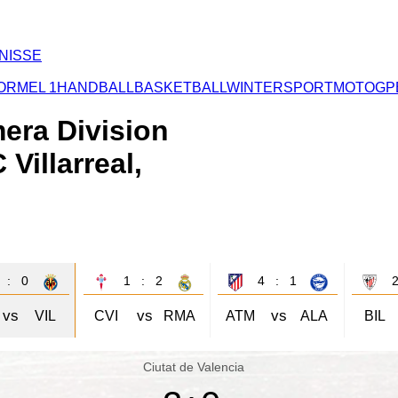
NISSE
ORMEL 1
HANDBALL
BASKETBALL
WINTERSPORT
MOTOGP
mera Division
Villarreal,
 : 0
1 : 2
4 : 1
vs
vs
vs
VIL
CVI
RMA
ATM
ALA
BIL
Ciutat de Valencia