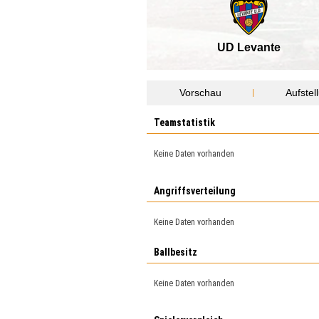
UD Levante
Vorschau
Aufstel
Teamstatistik
Keine Daten vorhanden
Angriffsverteilung
Keine Daten vorhanden
Ballbesitz
Keine Daten vorhanden