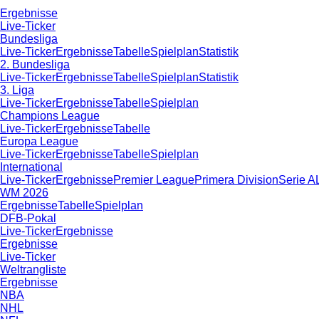
Ergebnisse
Live-Ticker
Bundesliga
Live-Ticker
Ergebnisse
Tabelle
Spielplan
Statistik
2. Bundesliga
Live-Ticker
Ergebnisse
Tabelle
Spielplan
Statistik
3. Liga
Live-Ticker
Ergebnisse
Tabelle
Spielplan
Champions League
Live-Ticker
Ergebnisse
Tabelle
Europa League
Live-Ticker
Ergebnisse
Tabelle
Spielplan
International
Live-Ticker
Ergebnisse
Premier League
Primera Division
Serie A
WM 2026
Ergebnisse
Tabelle
Spielplan
DFB-Pokal
Live-Ticker
Ergebnisse
Ergebnisse
Live-Ticker
Weltrangliste
Ergebnisse
NBA
NHL