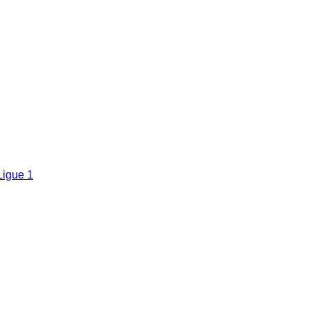
Ligue 1