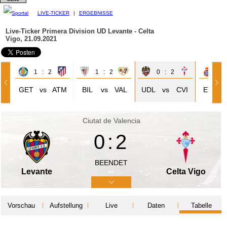
LIVE-TICKER
|
ERGEBNISSE
Live-Ticker Primera Division
UD Levante - Celta
Vigo, 21.09.2021
1 : 2
1 : 2
0 : 2
1 
GET
vs
ATM
BIL
vs
VAL
UDL
vs
CVI
EYL
Ciutat de Valencia
0:2
BEENDET
Levante
Celta Vigo
Vorschau
Aufstellung
Live
Daten
Tabelle