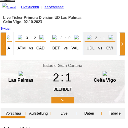
LIVE-TICKER
|
ERGEBNISSE
Live-Ticker Primera Division
UD Las Palmas -
Celta Vigo, 02.10.2023
Twittern
2
3 : 2
3 : 0
2 : 1
OSA
ATM
vs
CAD
BET
vs
VAL
UDL
vs
CVI
Estadio Gran Canaria
2:1
Las Palmas
Celta Vigo
BEENDET
Vorschau
Aufstellung
Live
Daten
Tabelle