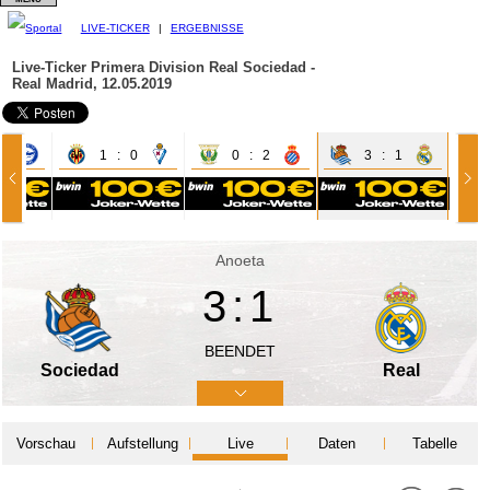
LIVE-TICKER
|
ERGEBNISSE
Live-Ticker Primera Division
Real Sociedad -
Real Madrid, 12.05.2019
1
1 : 0
0 : 2
3 : 1
Anoeta
3:1
BEENDET
Sociedad
Real
Vorschau
Aufstellung
Live
Daten
Tabelle