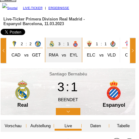
LIVE-TICKER
|
ERGEBNISSE
Live-Ticker Primera Division
Real Madrid -
Espanyol Barcelona, 11.03.2023
2 : 2
3 : 1
1 : 1
3 
CAD
vs
GET
RMA
vs
EYL
ELC
vs
VLD
CVI
Santiago Bernabéu
3:1
BEENDET
Real
Espanyol
Vorschau
Aufstellung
Live
Daten
Tabelle